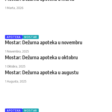
1 Marta, 2026
APOTEKA
MOSTAR
Mostar: Dežurna apoteka u novembru
1 Novembra, 2025
Mostar: Dežurna apoteka u oktobru
1 Oktobra, 2025
Mostar: Dežurna apoteka u augustu
1 Augusta, 2025
APOTEKA
MOSTAR