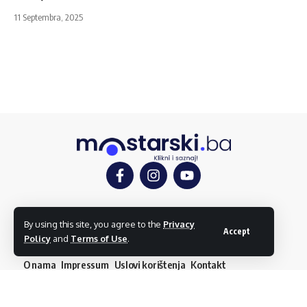
11 Septembra, 2025
Mostar
Društvo
Kultura
Sport
Mostarlook
By using this site, you agree to the
Privacy
Accept
Policy
and
Terms of Use
.
O nama
Impressum
Uslovi korištenja
Kontakt
Dojavi vijest
© mostarski.ba. Sva prava pridržana