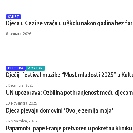
SVIJET
Djeca u Gazi se vraćaju u školu nakon godina bez f
8 Januara, 2026
KULTURA
MOSTAR
Dječiji festival muzike “Most mladosti 2025” u Kul
7 Decembra, 2025
UN upozorava: Ozbiljna pothranjenost među djecom
29 Novembra, 2025
Djeca pjevaju domovini ‘Ovo je zemlja moja’
26 Novembra, 2025
Papamobil pape Franje pretvoren u pokretnu kliniku