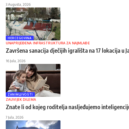
3 Augusta, 2026
HERCEGOVINA
UNAPRIJEĐENA INFRASTRUKTURA ZA NAJMLAĐE
Završena sanacija dječijih igrališta na 17 lokacija u J
16 Jula, 2026
ZANIMLJIVOSTI
ZAUVIJEK DILEMA
Znate li od kojeg roditelja nasljeđujemo inteligenci
7 Jula, 2026