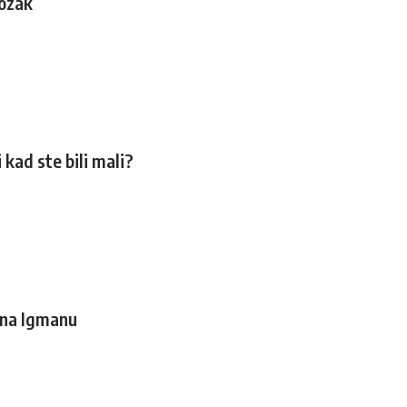
mozak
 kad ste bili mali?
a na Igmanu