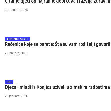
Čitanje djeci od najranije dobi čuva i razvija zdrav 
28 Januara, 2026
ZANIMLJIVOSTI
Rečenice koje se pamte: Šta su vam roditelji govorili
25 Januara, 2026
BIH
Djeca i mladi iz Konjica uživali u zimskim radostim
20 Januara, 2026