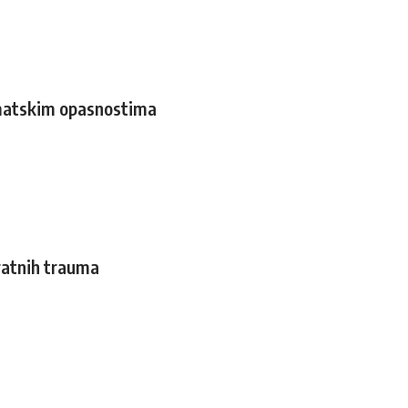
limatskim opasnostima
ratnih trauma