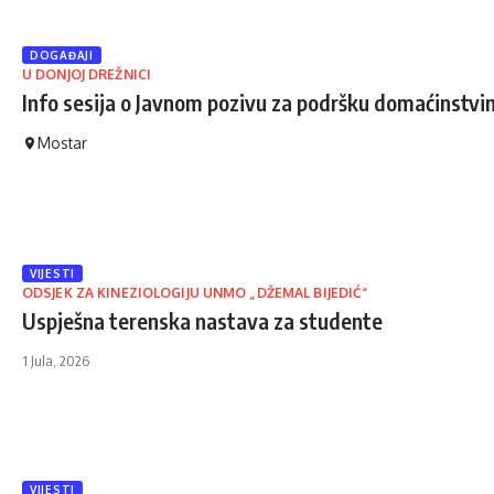
DOGAĐAJI
U DONJOJ DREŽNICI
Info sesija o Javnom pozivu za podršku domaćinstv
Mostar
VIJESTI
ODSJEK ZA KINEZIOLOGIJU UNMO „DŽEMAL BIJEDIĆ“
Uspješna terenska nastava za studente
1 Jula, 2026
VIJESTI