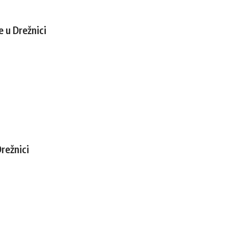
e u Drežnici
režnici