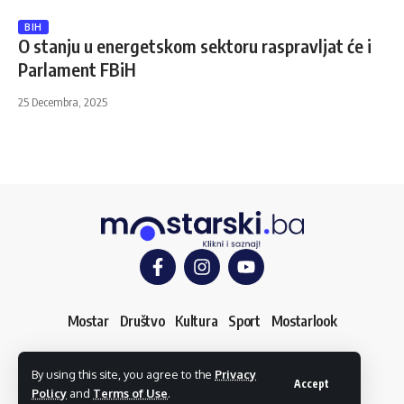
BIH
O stanju u energetskom sektoru raspravljat će i
Parlament FBiH
25 Decembra, 2025
Mostar
Društvo
Kultura
Sport
Mostarlook
By using this site, you agree to the
Privacy
O nama
Impressum
Uslovi korištenja
Kontakt
Accept
Policy
and
Terms of Use
.
Dojavi vijest