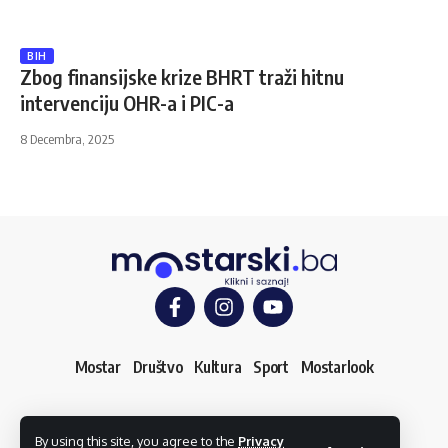
BIH
Zbog finansijske krize BHRT traži hitnu
intervenciju OHR-a i PIC-a
8 Decembra, 2025
Mostar
Društvo
Kultura
Sport
Mostarlook
O nama
Impressum
Uslovi korištenja
Kontakt
By using this site, you agree to the
Privacy