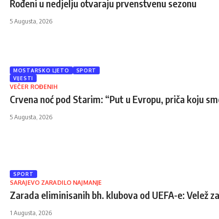
Rođeni u nedjelju otvaraju prvenstvenu sezonu
5 Augusta, 2026
MOSTARSKO LJETO
SPORT
VIJESTI
VEČER ROĐENIH
Crvena noć pod Starim: “Put u Evropu, priča koju sm
5 Augusta, 2026
SPORT
SARAJEVO ZARADILO NAJMANJE
Zarada eliminisanih bh. klubova od UEFA-e: Velež za
1 Augusta, 2026