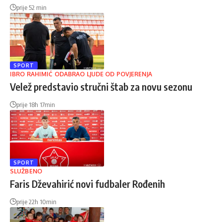
prije 52 min
SPORT
IBRO RAHIMIĆ ODABRAO LJUDE OD POVJERENJA
Velež predstavio stručni štab za novu sezonu
prije 18h 17min
SPORT
SLUŽBENO
Faris Dževahirić novi fudbaler Rođenih
prije 22h 10min