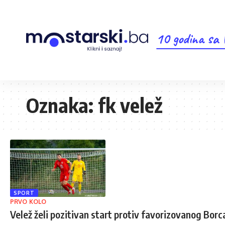
10 godina sa
Oznaka:
fk velež
SPORT
PRVO KOLO
Velež želi pozitivan start protiv favorizovanog Borc