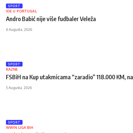
SPORT
IDE U PORTUGAL
Andro Babić nije više fudbaler Veleža
6 Augusta, 2026
SPORT
KAZNE
FSBiH na Kup utakmicama “zaradio” 118.000 KM, naj
5 Augusta, 2026
SPORT
WWIN LIGA BIH