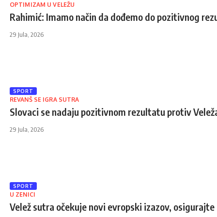
OPTIMIZAM U VELEŽU
Rahimić: Imamo način da dođemo do pozitivnog rez
29 Jula, 2026
SPORT
REVANŠ SE IGRA SUTRA
Slovaci se nadaju pozitivnom rezultatu protiv Velež
29 Jula, 2026
SPORT
U ZENICI
Velež sutra očekuje novi evropski izazov, osigurajte