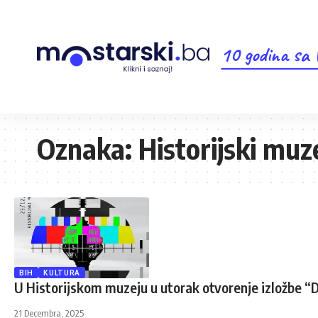
10 godina sa
Oznaka:
Historijski muz
BIH
KULTURA
U Historijskom muzeju u utorak otvorenje izložbe 
21 Decembra, 2025