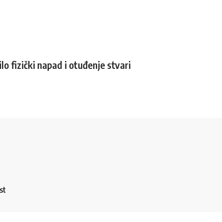
o fizički napad i otuđenje stvari
st