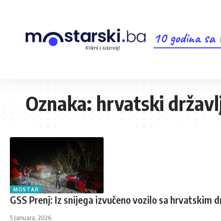
10 godina sa
Oznaka:
hrvatski državl
MOSTAR
GSS Prenj: Iz snijega izvučeno vozilo sa hrvatskim d
5 Januara, 2026