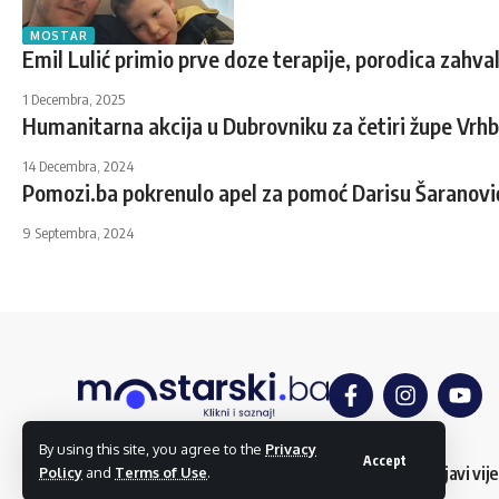
MOSTAR
Emil Lulić primio prve doze terapije, porodica zahv
1 Decembra, 2025
Humanitarna akcija u Dubrovniku za četiri župe Vrh
14 Decembra, 2024
Pomozi.ba pokrenulo apel za pomoć Darisu Šaranovi
9 Septembra, 2024
By using this site, you agree to the
Privacy
Accept
O nama
Impressum
Uslovi korištenja
Kontakt
Dojavi vije
Policy
and
Terms of Use
.