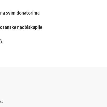
alna svim donatorima
bosanske nadbiskupije
ću
st