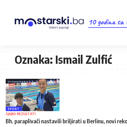
10 godina sa
Oznaka:
Ismail Zulfić
SPORT
SJAJNI REZULTATI
Bh. paraplivači nastavili briljirati u Berlinu, novi rek