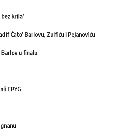
bez krila’
if Ćato’ Barlovu, Zulfiću i Pejanoviću
 Barlov u finalu
rali EPYG
Lignanu