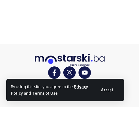
By using this site, you agree to the
Privacy
Accept
Mostar
Društvo
Kultura
Sport
Mostarlook
Policy
and
Terms of Use
.
O nama
Impressum
Uslovi korištenja
Kontakt
Dojavi vijest
© mostarski.ba. Sva prava pridržana