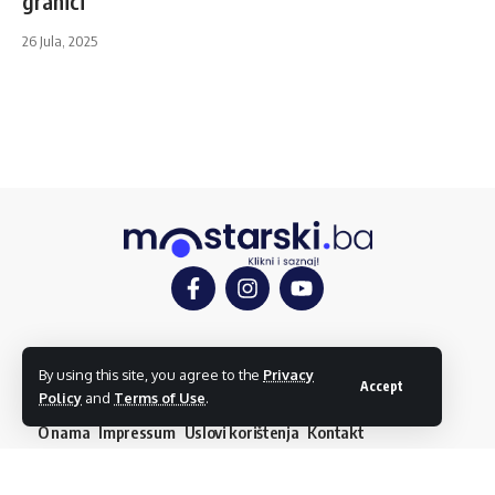
granici
26 Jula, 2025
Mostar
Društvo
Kultura
Sport
Mostarlook
By using this site, you agree to the
Privacy
Accept
Policy
and
Terms of Use
.
O nama
Impressum
Uslovi korištenja
Kontakt
Dojavi vijest
© mostarski.ba. Sva prava pridržana