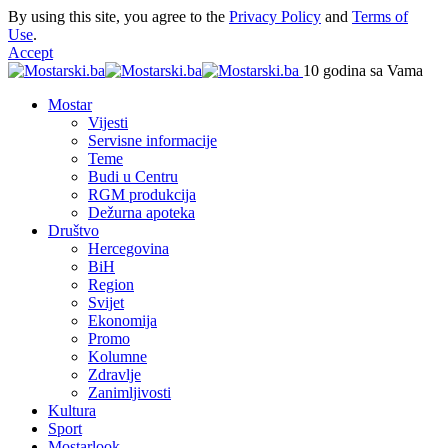
By using this site, you agree to the
Privacy Policy
and
Terms of
Use
.
Accept
10 godina sa Vama
Mostar
Vijesti
Servisne informacije
Teme
Budi u Centru
RGM produkcija
Dežurna apoteka
Društvo
Hercegovina
BiH
Region
Svijet
Ekonomija
Promo
Kolumne
Zdravlje
Zanimljivosti
Kultura
Sport
Mostarlook