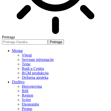
Pretraga
Mostar
Vijesti
Servisne informacije
Teme
Budi u Centru
RGM produkcija
Dežurna apoteka
Društvo
Hercegovina
BiH
Region
Svijet
Ekonomija
Promo