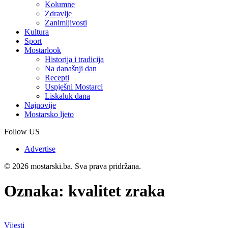
Kolumne
Zdravlje
Zanimljivosti
Kultura
Sport
Mostarlook
Historija i tradicija
Na današnji dan
Recepti
Uspješni Mostarci
Liskaluk dana
Najnovije
Mostarsko ljeto
Follow US
Advertise
© 2026 mostarski.ba. Sva prava pridržana.
Oznaka:
kvalitet zraka
Vijesti