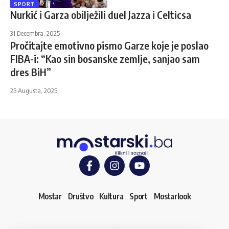
SPORT
Nurkić i Garza obilježili duel Jazza i Celticsa
31 Decembra, 2025
Pročitajte emotivno pismo Garze koje je poslao
FIBA-i: “Kao sin bosanske zemlje, sanjao sam
dres BiH”
25 Augusta, 2025
Mostar
Društvo
Kultura
Sport
Mostarlook