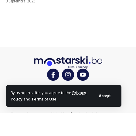
3 Septembra, 2025
Mostar
Društvo
Kultura
Sport
Mostarlook
By using this site, you agree to the
Privacy
Accept
Policy
and
Terms of Use
.
O nama
Impressum
Uslovi korištenja
Kontakt
Dojavi vijest
© mostarski.ba. Sva prava pridržana