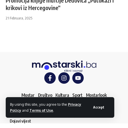
Promocija knjige muftije Dedovića „Putokazi i
krikovi iz Hercegovine“
21 Februara, 2025
Mostar
Društvo
Kultura
Sport
Mostarlook
By using this site, you agree to the
Privacy
Accept
Policy
and
Terms of Use
.
O nama
Impressum
Uslovi korištenja
Kontakt
Dojavi vijest
© mostarski.ba. Sva prava pridržana