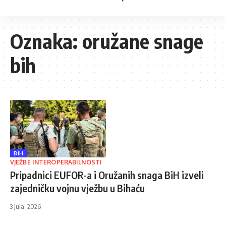
Oznaka:
oružane snage
bih
BIH
VJEŽBE INTEROPERABILNOSTI
Pripadnici EUFOR-a i Oružanih snaga BiH izveli
zajedničku vojnu vježbu u Bihaću
3 Jula, 2026