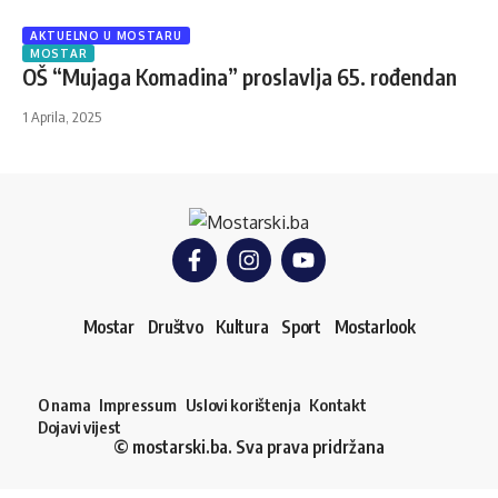
AKTUELNO U MOSTARU
MOSTAR
OŠ “Mujaga Komadina” proslavlja 65. rođendan
1 Aprila, 2025
Mostar
Društvo
Kultura
Sport
Mostarlook
O nama
Impressum
Uslovi korištenja
Kontakt
Dojavi vijest
© mostarski.ba. Sva prava pridržana