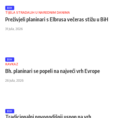
BIH
TIJELA STRADALIH U NAREDNIM DANIMA
Preživjeli planinari s Elbrusa večeras stižu u BiH
31 Jula, 2026
BIH
KAVKAZ
Bh. planinari se popeli na najveći vrh Evrope
26 Jula, 2026
BIH
Tradicionalni novogodišnji uspon na vrh