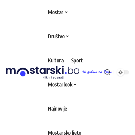
Mostar
Društvo
Kultura
Sport
10 godina sa Vama
Mostarlook
Najnovije
Mostarsko ljeto