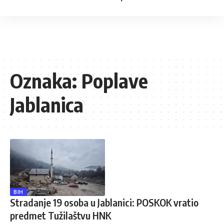
Oznaka:
Poplave
Jablanica
BIH
Stradanje 19 osoba u Jablanici: POSKOK vratio
predmet Tužilaštvu HNK