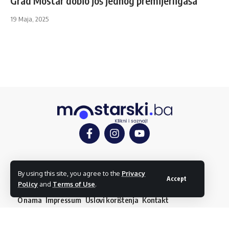
Grad Mostar dobio još jednog premijerligaša
19 Maja, 2025
Mostar
Društvo
Kultura
Sport
Mostarlook
By using this site, you agree to the
Privacy
Accept
Policy
and
Terms of Use
.
O nama
Impressum
Uslovi korištenja
Kontakt
Dojavi vijest
© mostarski.ba. Sva prava pridržana