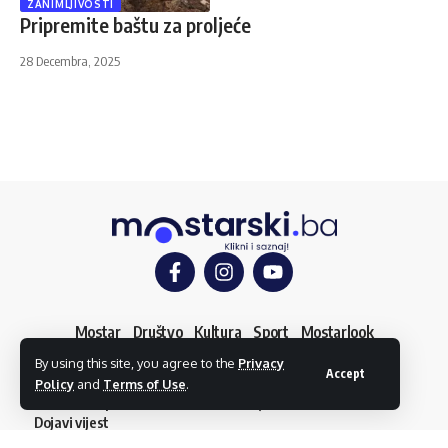
ZANIMLJIVOSTI
Pripremite baštu za proljeće
28 Decembra, 2025
Mostar
Društvo
Kultura
Sport
Mostarlook
By using this site, you agree to the
Privacy
Accept
Policy
and
Terms of Use
.
O nama
Impressum
Uslovi korištenja
Kontakt
Dojavi vijest
© mostarski.ba. Sva prava pridržana