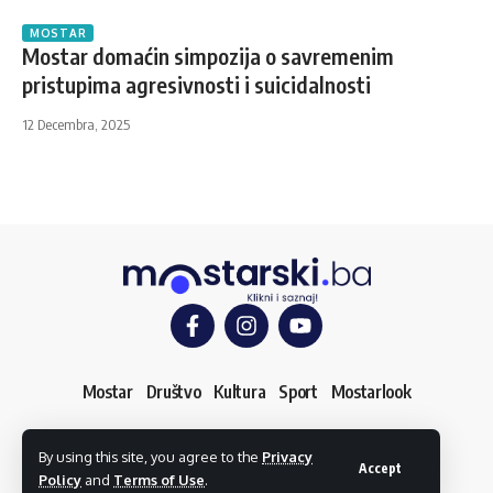
MOSTAR
Mostar domaćin simpozija o savremenim
pristupima agresivnosti i suicidalnosti
12 Decembra, 2025
Mostar
Društvo
Kultura
Sport
Mostarlook
By using this site, you agree to the
Privacy
O nama
Impressum
Uslovi korištenja
Kontakt
Accept
Policy
and
Terms of Use
.
Dojavi vijest