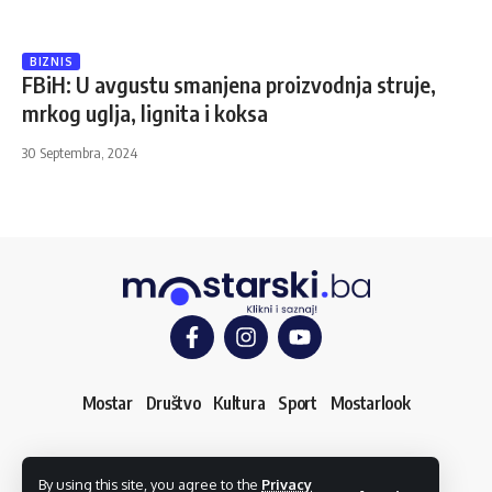
BIZNIS
FBiH: U avgustu smanjena proizvodnja struje,
mrkog uglja, lignita i koksa
30 Septembra, 2024
Mostar
Društvo
Kultura
Sport
Mostarlook
O nama
Impressum
Uslovi korištenja
Kontakt
By using this site, you agree to the
Privacy