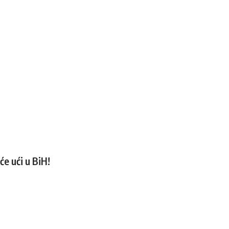
će ući u BiH!