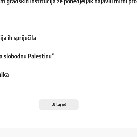
 gradskih institucija ze ponedjeljak najavili mirni pr
ja ih spriječila
za slobodnu Palestinu”
nika
Učitaj još