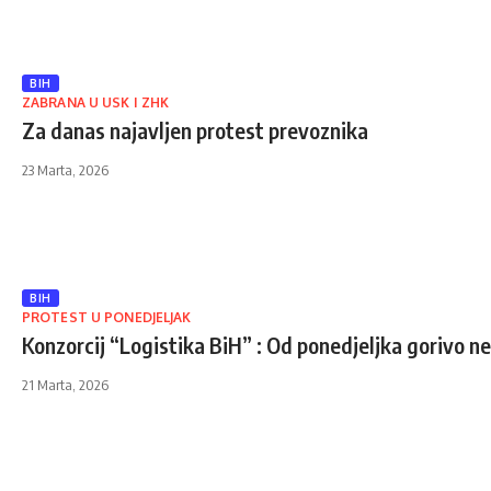
BIH
ZABRANA U USK I ZHK
Za danas najavljen protest prevoznika
23 Marta, 2026
BIH
PROTEST U PONEDJELJAK
Konzorcij “Logistika BiH” : Od ponedjeljka gorivo ne
21 Marta, 2026