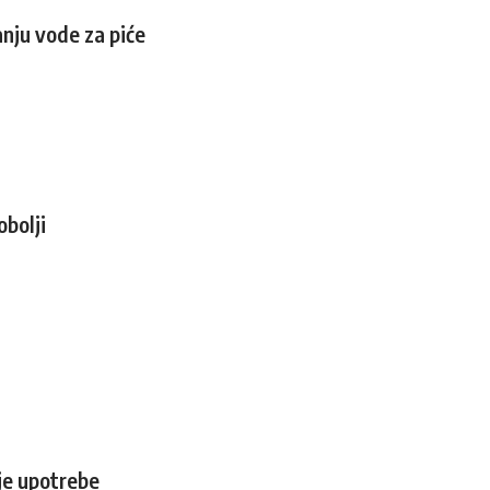
nju vode za piće
bolji
je upotrebe