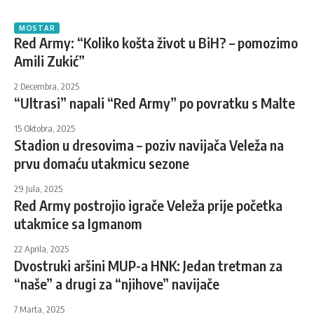
MOSTAR
Red Army: “Koliko košta život u BiH? – pomozimo
Amili Zukić”
2 Decembra, 2025
“Ultrasi” napali “Red Army” po povratku s Malte
15 Oktobra, 2025
Stadion u dresovima – poziv navijača Veleža na
prvu domaću utakmicu sezone
29 Jula, 2025
Red Army postrojio igrače Veleža prije početka
utakmice sa Igmanom
22 Aprila, 2025
Dvostruki aršini MUP-a HNK: Jedan tretman za
“naše” a drugi za “njihove” navijače
7 Marta, 2025