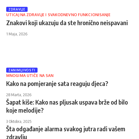
ZDRAVLJE
UTICAJ NA ZDRAVLJE I SVAKODNEVNO FUNKCIONISANJE
Znakovi koji ukazuju da ste hronično neispavani
1 Maja, 2026
ZANIMLJIVOSTI
MNOGIMA UTIČE NA SAN
Kako na pomjeranje sata reaguju djeca?
28 Marta, 2026
Šapat kiše: Kako nas pljusak uspava brže od bilo
koje melodije?
3 Oktobra, 2025
Šta odgađanje alarma svakog jutra radi vašem
zdravlju