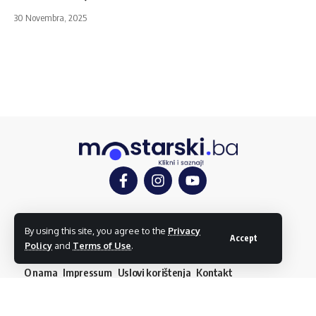
30 Novembra, 2025
Mostar
Društvo
Kultura
Sport
Mostarlook
By using this site, you agree to the
Privacy
Accept
Policy
and
Terms of Use
.
O nama
Impressum
Uslovi korištenja
Kontakt
Dojavi vijest
© mostarski.ba. Sva prava pridržana