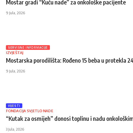
Mostar gradi “Kuću nade” za onkološke pacijente
9 Jula, 2026
SERVISNE INFORMACIJE
IZVJEŠTAJ
Mostarska porodilišta: Rođeno 15 beba u protekla 2
9 Jula, 2026
VIJESTI
FONDACIJA SVJETLO NADE
“Kutak za osmijeh” donosi toplinu i nadu onkološk
3 Jula, 2026