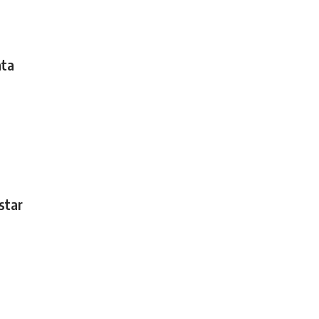
ata
star