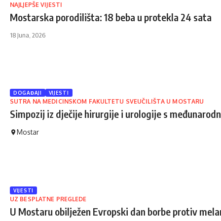
NAJLJEPŠE VIJESTI
Mostarska porodilišta: 18 beba u protekla 24 sata
18 Juna, 2026
DOGAĐAJI
VIJESTI
SUTRA NA MEDICINSKOM FAKULTETU SVEUČILIŠTA U MOSTARU
Simpozij iz dječije hirurgije i urologije s međunar
Mostar
VIJESTI
UZ BESPLATNE PREGLEDE
U Mostaru obilježen Evropski dan borbe protiv me