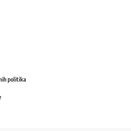
nih politika
e