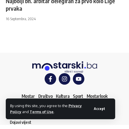
Najbolji bh. arbitar delegiran za prvo kolo Lige
prvaka
16 Septembra, 2024
Mostar
Društvo
Kultura
Sport
Mostarlook
By using this site, you agree to the
Privacy
Accept
Policy
and
Terms of Use
.
O nama
Impressum
Uslovi korištenja
Kontakt
Dojavi vijest
© mostarski.ba. Sva prava pridržana