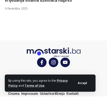
9 Decembra, 2025
Mostar
Društvo
Kultura
Sport
Mostarlook
By using this site, you agree to the
Privacy
Accept
Policy
and
Terms of Use
.
O nama
Impressum
Uslovi korištenja
Kontakt
Dojavi vijest
© mostarski.ba. Sva prava pridržana