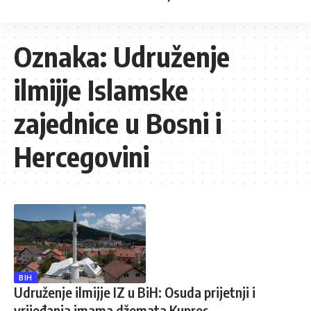
Oznaka:
Udruženje
ilmijje Islamske
zajednice u Bosni i
Hercegovini
BIH
Udruženje ilmijje IZ u BiH: Osuda prijetnji i
vrijeđanja imama džemata Kupres