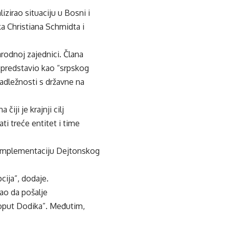
izirao situaciju u Bosni i
a Christiana Schmidta i
rodnoj zajednici. Člana
 predstavio kao “srpskog
adležnosti s državne na
ji je krajnji cilj
ti treće entitet i time
i implementaciju Dejtonskog
cija”, dodaje.
ao da pošalje
poput Dodika”. Međutim,