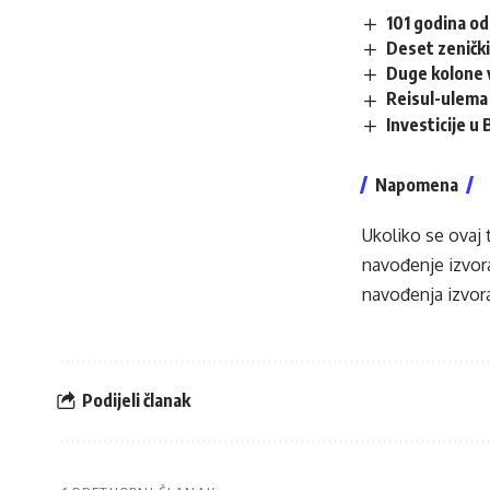
101 godina od
Deset zenički
Duge kolone v
Reisul-ulema 
Investicije u
Napomena
Ukoliko se ovaj 
navođenje izvora
navođenja izvora
Podijeli članak