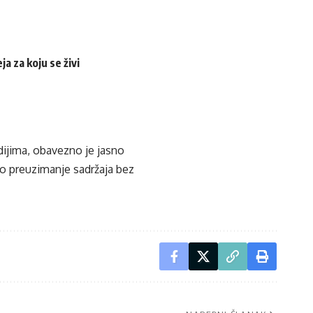
a za koju se živi
edijima, obavezno je jasno
ko preuzimanje sadržaja bez