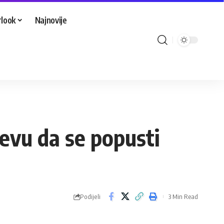
look
Najnovije
ajevu da se popusti
Podijeli
3 Min Read