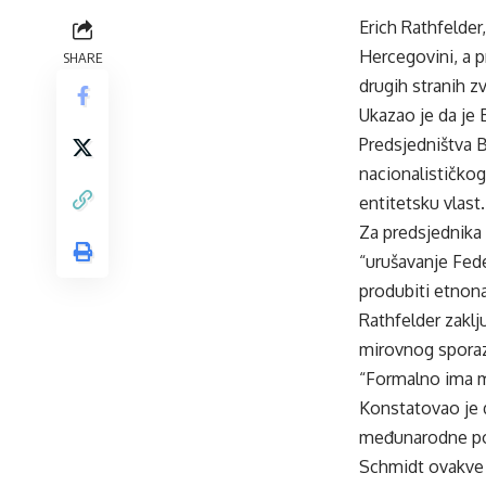
Erich Rathfelder
Hercegovini, a 
SHARE
drugih stranih z
Ukazao je da je
Predsjedništva 
nacionalističkog
entitetsku vlast
Za predsjednika 
“urušavanje Fede
produbiti etnona
Rathfelder zaklj
mirovnog spora
“Formalno ima moć
Konstatovao je d
međunarodne poli
Schmidt ovakve 