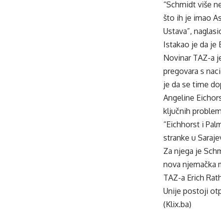
“Schmidt više n
što ih je imao A
Ustava”, naglasio
Istakao je da je
Novinar TAZ-a j
pregovara s naci
je da se time dop
Angeline Eichor
ključnih problem
“Eichhorst i Pal
stranke u Saraje
Za njega je Sch
nova njemačka m
TAZ-a Erich Rath
Unije postoji ot
(Klix.ba)