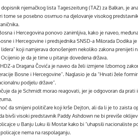
, dopisnik njemačkog lista Tageszeitung (TAZ) za Balkan, je anal
pri tome se posebno osvrnuo na djelovanje visokog predstavnik
vaničnika.
 Bosna i Hercegovina ponovo zanimljiva, kako je naveo, međuna
Bosne i Hercegovine i predsjednika SNSD-a Milorada Dodika je
 lidera” koji namjerava donošenjem nekoliko zakona prenijeti n
. Ocijenio je da je time u pitanje dovedena država.
HDZ-a Dragana Čovića je naveo da želi izmjene Izbornog zakona či
racije Bosne i Hercegovine”. Naglasio je da “Hrvati žele formira
cionalnu podjelu države”.
učuje da je Schmidt morao reagovati, jer je odgovoran da prat
zuma.
 da smijeni političare koji krše Dejton, ali da li je to zaista op
a bivši visoki predstavnik Paddy Ashdown ne bi previše oklijev
cajce u Banju Luku ili Mostar kako bi “uhapsili nacionaliste 
policajce nema na raspolaganju.