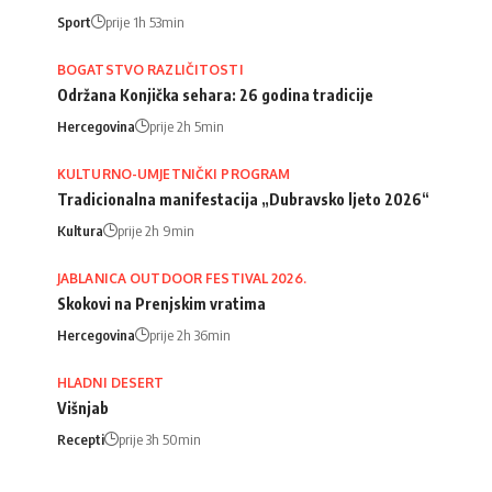
Sport
prije 1h 53min
BOGATSTVO RAZLIČITOSTI
Održana Konjička sehara: 26 godina tradicije
Hercegovina
prije 2h 5min
KULTURNO-UMJETNIČKI PROGRAM
Tradicionalna manifestacija „Dubravsko ljeto 2026“
Kultura
prije 2h 9min
JABLANICA OUTDOOR FESTIVAL 2026.
Skokovi na Prenjskim vratima
Hercegovina
prije 2h 36min
HLADNI DESERT
Višnjab
Recepti
prije 3h 50min