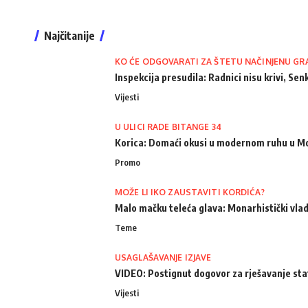
Najčitanije
KO ĆE ODGOVARATI ZA ŠTETU NAČINJENU GR
Inspekcija presudila: Radnici nisu krivi, Senk
Vijesti
U ULICI RADE BITANGE 34
Korica: Domaći okusi u modernom ruhu u M
Promo
MOŽE LI IKO ZAUSTAVITI KORDIĆA?
Malo mačku teleća glava: Monarhistički vlad
Teme
USAGLAŠAVANJE IZJAVE
VIDEO: Postignut dogovor za rješavanje st
Vijesti