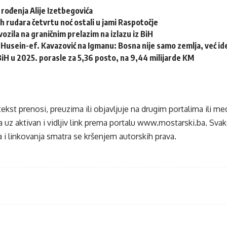
 rođenja Alije Izetbegovića
h rudara četvrtu noć ostali u jami Raspotočje
ozila na graničnim prelazim na izlazu iz BiH
Husein-ef. Kavazović na Igmanu: Bosna nije samo zemlja, već idej
 BiH u 2025. porasle za 5,36 posto, na 9,44 milijarde KM
tekst prenosi, preuzima ili objavljuje na drugim portalima ili m
 uz aktivan i vidljiv link prema portalu
www.mostarski.ba
. Sva
 i linkovanja smatra se kršenjem autorskih prava.