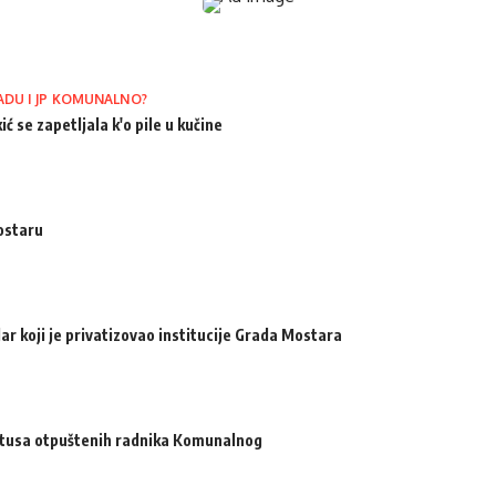
ADU I JP KOMUNALNO?
ić se zapetljala k'o pile u kučine
ostaru
ar koji je privatizovao institucije Grada Mostara
atusa otpuštenih radnika Komunalnog