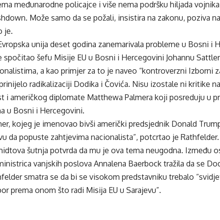
ema međunarodne policajce i više nema podršku hiljada vojnik
shdown. Može samo da se požali, insistira na zakonu, poziva na 
 je.
 Evropska unija deset godina zanemarivala probleme u Bosni i 
e spočitao šefu Misije EU u Bosni i Hercegovini Johannu Sattle
onalistima, a kao primjer za to je naveo “kontroverzni Izborni 
rinijelo radikalizaciji Dodika i Čovića. Nisu izostale ni kritike
st i američkog diplomate Matthewa Palmera koji posreduju u p
a u Bosni i Hercegovini.
mer, kojeg je imenovao bivši američki predsjednik Donald Trump, 
vu da popuste zahtjevima nacionalista”, potcrtao je Rathfelder.
midtova šutnja potvrda da mu je ova tema neugodna. Između o
inistrica vanjskih poslova Annalena Baerbock tražila da se Dod
felder smatra se da bi se visokom predstavniku trebalo “svidjet
por prema onom što radi Misija EU u Sarajevu”.