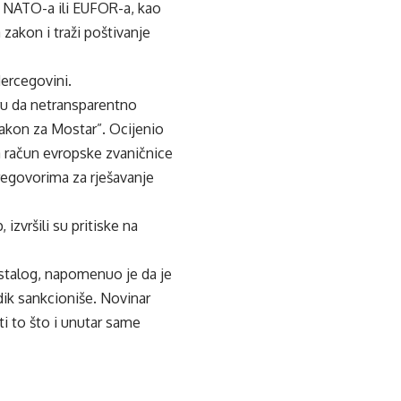
a NATO-a ili EUFOR-a, kao
zakon i traži poštivanje
Hercegovini.
ru da netransparentno
zakon za Mostar”. Ocijenio
 na račun evropske zvaničnice
regovorima za rješavanje
izvršili su pritiske na
stalog, napomenuo je da je
ik sankcioniše. Novinar
i to što i unutar same