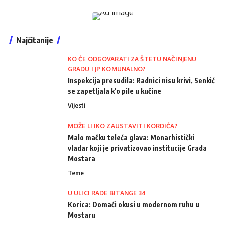
Najčitanije
KO ĆE ODGOVARATI ZA ŠTETU NAČINJENU
GRADU I JP KOMUNALNO?
Inspekcija presudila: Radnici nisu krivi, Senkić
se zapetljala k'o pile u kučine
Vijesti
MOŽE LI IKO ZAUSTAVITI KORDIĆA?
Malo mačku teleća glava: Monarhistički
vladar koji je privatizovao institucije Grada
Mostara
Teme
U ULICI RADE BITANGE 34
Korica: Domaći okusi u modernom ruhu u
Mostaru