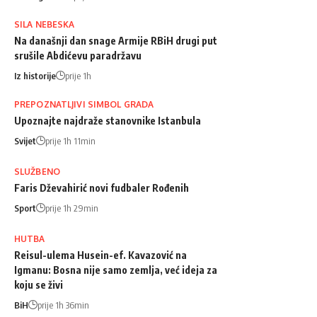
SILA NEBESKA
Na današnji dan snage Armije RBiH drugi put
srušile Abdićevu paradržavu
Iz historije
prije 1h
PREPOZNATLJIVI SIMBOL GRADA
Upoznajte najdraže stanovnike Istanbula
Svijet
prije 1h 11min
SLUŽBENO
Faris Dževahirić novi fudbaler Rođenih
Sport
prije 1h 29min
HUTBA
Reisul-ulema Husein-ef. Kavazović na
Igmanu: Bosna nije samo zemlja, već ideja za
koju se živi
BiH
prije 1h 36min