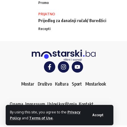
Promo
PRIJATNO
Prijedlog za današnji ručak/ Buredžici
Recepti
Mostar
Društvo
Kultura
Sport
Mostarlook
O nama
Impressum
Uslovi korištenja
Kontakt
Dojavi vijest
By using this site, you agree to the
Privacy
© mostarski.ba. Sva prava pridržana
Accept
Policy
and
Terms of Use
.