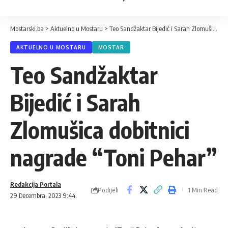
Mostarski.ba
>
Aktuelno u Mostaru
>
Teo Sandžaktar Bijedić i Sarah Zlomušica dobitnici nagrade “Toni Pehar”
AKTUELNO U MOSTARU
MOSTAR
Teo Sandžaktar
Bijedić i Sarah
Zlomušica dobitnici
nagrade “Toni Pehar”
Redakcija Portala
Podijeli
1 Min Read
29 Decembra, 2023 9:44