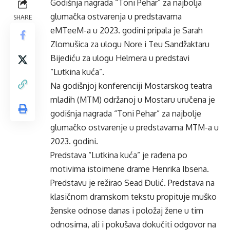
Godišnja nagrada “Toni Pehar” za najbolja
glumačka ostvarenja u predstavama
SHARE
eMTeeM-a u 2023. godini pripala je Sarah
Zlomušica za ulogu Nore i Teu Sandžaktaru
Bijediću za ulogu Helmera u predstavi
“Lutkina kuća”.
Na godišnjoj konferenciji Mostarskog teatra
mladih (MTM) održanoj u Mostaru uručena je
godišnja nagrada “Toni Pehar” za najbolje
glumačko ostvarenje u predstavama MTM-a u
2023. godini.
Predstava “Lutkina kuća” je rađena po
motivima istoimene drame Henrika Ibsena.
Predstavu je režirao Sead Đulić. Predstava na
klasičnom dramskom tekstu propituje muško
ženske odnose danas i položaj žene u tim
odnosima, ali i pokušava dokučiti odgovor na