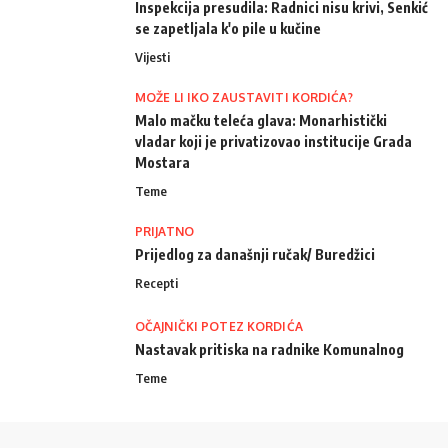
Inspekcija presudila: Radnici nisu krivi, Senkić
se zapetljala k'o pile u kučine
Vijesti
MOŽE LI IKO ZAUSTAVITI KORDIĆA?
Malo mačku teleća glava: Monarhistički
vladar koji je privatizovao institucije Grada
Mostara
Teme
PRIJATNO
Prijedlog za današnji ručak/ Buredžici
Recepti
OČAJNIČKI POTEZ KORDIĆA
Nastavak pritiska na radnike Komunalnog
Teme