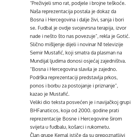
“Preživjeli smo rat, podjele i brojne teškoće.
Naša reprezentacija postala je dokaz da
Bosna i Hercegovina i dalje živi, sanja i bori
se. Fudbal je ovdje svojevrsna terapija, izvor
nade i nešto što nas povezuje”, rekla je Gotić.
Slično mišljenje dijeli i novinar N1 televizije
Semir Mustafić, koji smatra da plasman na
Mundijal ljudima donosi osjećaj zajedništva.
“Bosna i Hercegovina slavila je zajedno.
Podrška reprezentaciji predstavlja prkos,
ponos i borbu za postojanje i priznanje”,
kazao je Mustafić.
Veliki dio teksta posvećen je i navijačkoj grupi
BHFanaticos, koja od 2000. godine prati
reprezentacije Bosne i Hercegovine širom
svijeta u fudbalu, košarci i rukometu.
Član grupe Kemal ističe da su prepoznatljivi