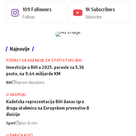
109
Followers
1K
Subscribers
Follow
Subscribe
Najnovije
PODACI SA AGENCIJE ZA STATISTIKU BIH
Investicije u BiH u 2025. porasle za 5,36
posto, na 9,44 milijarde KM
BiH
Upravo objavljeno
U SKOPLJU
Kadetska reprezentacija BiH danas igra
drugu utakmicu na Evropskom prvenstvu B
divizije
Sport
prije 33 min
U ŠARIĆA KUĆI