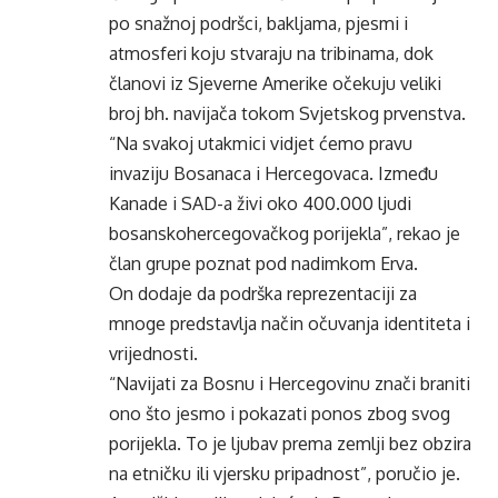
po snažnoj podršci, bakljama, pjesmi i
atmosferi koju stvaraju na tribinama, dok
članovi iz Sjeverne Amerike očekuju veliki
broj bh. navijača tokom Svjetskog prvenstva.
“Na svakoj utakmici vidjet ćemo pravu
invaziju Bosanaca i Hercegovaca. Između
Kanade i SAD-a živi oko 400.000 ljudi
bosanskohercegovačkog porijekla”, rekao je
član grupe poznat pod nadimkom Erva.
On dodaje da podrška reprezentaciji za
mnoge predstavlja način očuvanja identiteta i
vrijednosti.
“Navijati za Bosnu i Hercegovinu znači braniti
ono što jesmo i pokazati ponos zbog svog
porijekla. To je ljubav prema zemlji bez obzira
na etničku ili vjersku pripadnost”, poručio je.