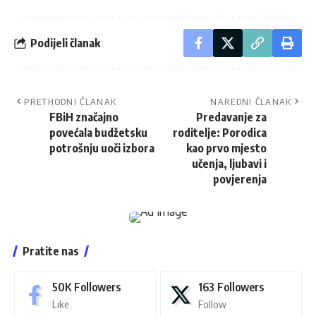
Podijeli članak
PRETHODNI ČLANAK
NAREDNI ČLANAK
FBiH značajno
Predavanje za
povećala budžetsku
roditelje: Porodica
potrošnju uoči izbora
kao prvo mjesto
učenja, ljubavi i
povjerenja
Pratite nas
50K
Followers
163
Followers
Like
Follow