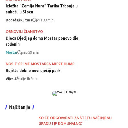
Izložba “Zemlja Nura” Tarika Trbonje u
subotu u Stocu
Događaji
Kultura
prije 38 min
OBNOVILI ČLANSTVO
Djeca Dječijeg doma Mostar ponovo dio
rođenih
Mostar
prije 59 min
NOSIT ĆE IME MOSTARCA MIRZE HUME
Rujište dobilo novi dječiji park
Vijesti
prije 1h 3min
Najčitanije
KO ĆE ODGOVARATI ZA ŠTETU NAČINJENU
GRADU I JP KOMUNALNO?