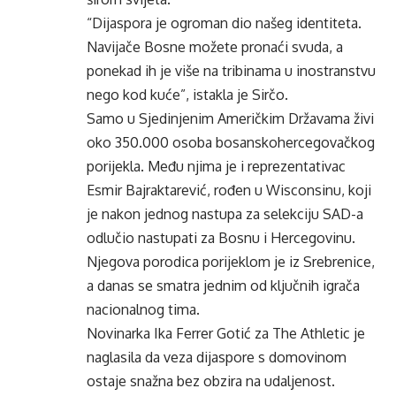
“Dijaspora je ogroman dio našeg identiteta.
Navijače Bosne možete pronaći svuda, a
ponekad ih je više na tribinama u inostranstvu
nego kod kuće”, istakla je Sirčo.
Samo u Sjedinjenim Američkim Državama živi
oko 350.000 osoba bosanskohercegovačkog
porijekla. Među njima je i reprezentativac
Esmir Bajraktarević, rođen u Wisconsinu, koji
je nakon jednog nastupa za selekciju SAD-a
odlučio nastupati za Bosnu i Hercegovinu.
Njegova porodica porijeklom je iz Srebrenice,
a danas se smatra jednim od ključnih igrača
nacionalnog tima.
Novinarka Ika Ferrer Gotić za The Athletic je
naglasila da veza dijaspore s domovinom
ostaje snažna bez obzira na udaljenost.