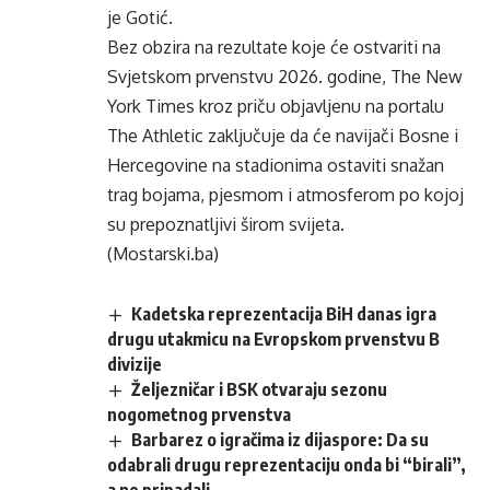
je Gotić.
Bez obzira na rezultate koje će ostvariti na
Svjetskom prvenstvu 2026. godine, The New
York Times kroz priču objavljenu na portalu
The Athletic zaključuje da će navijači Bosne i
Hercegovine na stadionima ostaviti snažan
trag bojama, pjesmom i atmosferom po kojoj
su prepoznatljivi širom svijeta.
(Mostarski.ba)
Kadetska reprezentacija BiH danas igra
drugu utakmicu na Evropskom prvenstvu B
divizije
Željezničar i BSK otvaraju sezonu
nogometnog prvenstva
Barbarez o igračima iz dijaspore: Da su
odabrali drugu reprezentaciju onda bi “birali”,
a ne pripadali