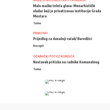
MOŽE LI IKO ZAUSTAVITI KORDIĆA?
Malo mačku teleća glava: Monarhistički
vladar koji je privatizovao institucije Grada
Mostara
Teme
PRIJATNO
Prijedlog za današnji ručak/ Buredžici
Recepti
OČAJNIČKI POTEZ KORDIĆA
Nastavak pritiska na radnike Komunalnog
Teme