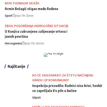
NOVI FUDBALER VELEŽA
Armin Bešagić stigao među Rođene
Sport
prije 11h 32min
ZBOG POGORŠANJA HIDROLOŠKE SITUACIJE
U Konjicu zabranjeno zalijevanje vrtova i
javnih površina
Hercegovina
prije 11h 40min
Najčitanije
KO ĆE ODGOVARATI ZA ŠTETU NAČINJENU
GRADU I JP KOMUNALNO?
Inspekcija presudila: Radnici nisu krivi, Senkić
se zapetljala k'o pile u kučine
Vijesti