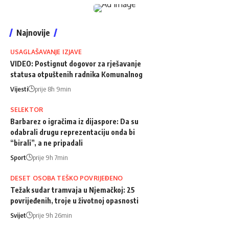
Najnovije
USAGLAŠAVANJE IZJAVE
VIDEO: Postignut dogovor za rješavanje
statusa otpuštenih radnika Komunalnog
Vijesti
prije 8h 9min
SELEKTOR
Barbarez o igračima iz dijaspore: Da su
odabrali drugu reprezentaciju onda bi
“birali”, a ne pripadali
Sport
prije 9h 7min
DESET OSOBA TEŠKO POVRIJEĐENO
Težak sudar tramvaja u Njemačkoj: 25
povrijeđenih, troje u životnoj opasnosti
Svijet
prije 9h 26min