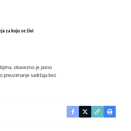
a za koju se živi
edijima, obavezno je jasno
ko preuzimanje sadržaja bez