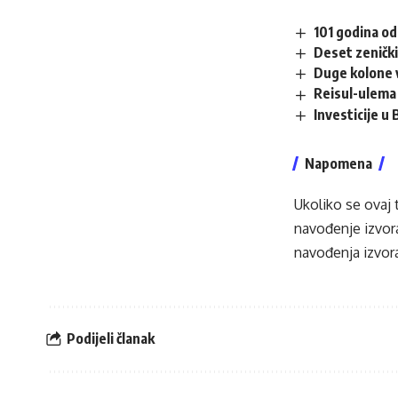
101 godina od
Deset zenički
Duge kolone v
Reisul-ulema 
Investicije u
Napomena
Ukoliko se ovaj 
navođenje izvora
navođenja izvora
Podijeli članak