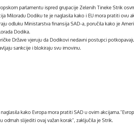
ropskom parlamentu ispred grupacije Zelenih Tineke Strik osvr
ija Miloradu Dodiku te je naglasila kako i EU mora pratiti ovu a
aju odluku Ministarstva finansija SAD-a, poručila kako je Amer
lorada Dodika.
ričke Države vjeruju da Dodikovi nedavni postupci potkopava
vljaju sankcije i blokiraju svu imovinu.
je naglasila kako Evropa mora pratiti SAD u ovim akcijama.”Evrop
ju odmah slijediti ovaj važan korak”, zaključila je Strik.