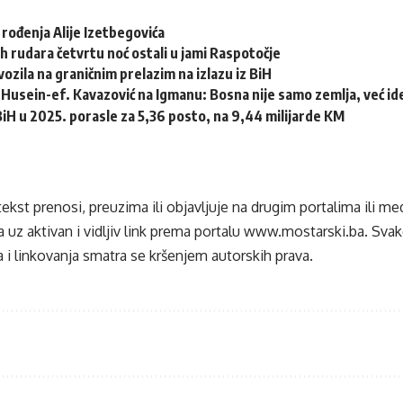
 rođenja Alije Izetbegovića
h rudara četvrtu noć ostali u jami Raspotočje
ozila na graničnim prelazim na izlazu iz BiH
Husein-ef. Kavazović na Igmanu: Bosna nije samo zemlja, već idej
 BiH u 2025. porasle za 5,36 posto, na 9,44 milijarde KM
tekst prenosi, preuzima ili objavljuje na drugim portalima ili m
 uz aktivan i vidljiv link prema portalu
www.mostarski.ba
. Sva
 i linkovanja smatra se kršenjem autorskih prava.