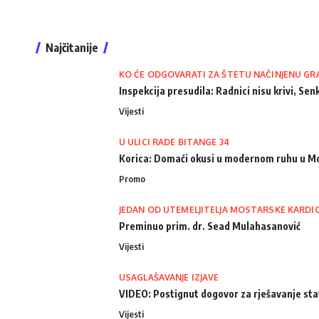
Najčitanije
KO ĆE ODGOVARATI ZA ŠTETU NAČINJENU GR
Inspekcija presudila: Radnici nisu krivi, Senk
Vijesti
U ULICI RADE BITANGE 34
Korica: Domaći okusi u modernom ruhu u M
Promo
JEDAN OD UTEMELJITELJA MOSTARSKE KARDI
Preminuo prim. dr. Sead Mulahasanović
Vijesti
USAGLAŠAVANJE IZJAVE
VIDEO: Postignut dogovor za rješavanje st
Vijesti