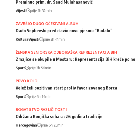
Preminuo prim. dr. Sead Mulahasanović
Vijesti
prije 1h 32min
ZAVRŠIO DUGO OČEKIVANI ALBUM
Dado Sejdievski predstavio novu pjesmu “Budalo”
Kultura
Vijesti
prije 3h 41min
ŽENSKA SENIORSKA ODBOJKAŠKA REPREZENTACIJA BIH
Zmajice se okupile u Mostaru: Reprezentacija BiH kreće po n
Sport
prije 3h 56min
PRVO KOLO
Velež želi pozitivan start protiv favorizovanog Borca
Sport
prije 6h 14min
BOGATSTVO RAZLIČITOSTI
Održana Konjička sehara: 26 godina tradicije
Hercegovina
prije 6h 25min