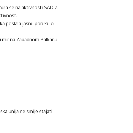
nula se na aktivnosti SAD-a
ktivnost.
ika poslala jasnu poruku o
ju mir na Zapadnom Balkanu
ska unija ne smije stajati