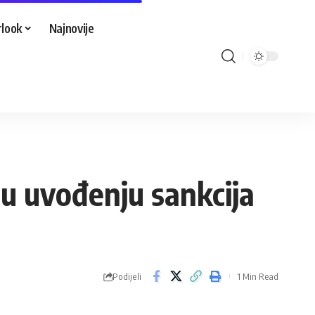
look
Najnovije
 u uvođenju sankcija
Podijeli
1 Min Read