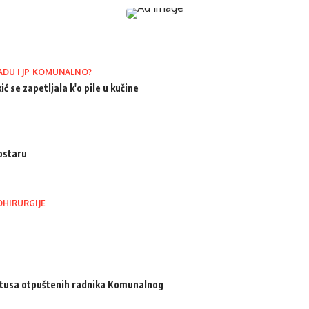
ADU I JP KOMUNALNO?
ić se zapetljala k'o pile u kučine
ostaru
OHIRURGIJE
atusa otpuštenih radnika Komunalnog