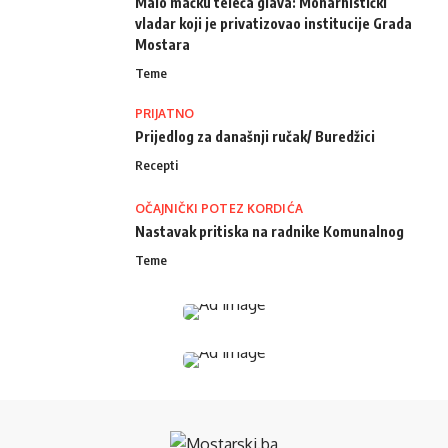
Malo mačku teleća glava: Monarhistički
vladar koji je privatizovao institucije Grada
Mostara
Teme
PRIJATNO
Prijedlog za današnji ručak/ Buredžici
Recepti
OČAJNIČKI POTEZ KORDIĆA
Nastavak pritiska na radnike Komunalnog
Teme