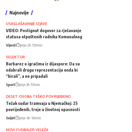
Najnovije
USAGLAŠAVANJE IZJAVE
VIDEO: Postignut dogovor za rješavanje
statusa otpuštenih radnika Komunalnog
Vijesti
prije 2h 59min
SELEKTOR
Barbarez o igračima iz dijaspore: Da su
odabrali drugu reprezentaciju onda bi
“birali”, a ne pripadali
Sport
prije 3h 57min
DESET OSOBA TEŠKO POVRIJEĐENO
Težak sudar tramvaja u Njemačkoj: 25
povrijeđenih, troje u životnoj opasnosti
Svijet
prije 4h 16min
NOVI FUDBALER VELEŽA