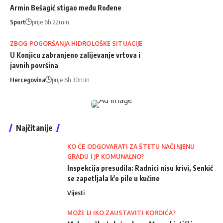
Armin Bešagić stigao među Rođene
Sport
prije 6h 22min
ZBOG POGORŠANJA HIDROLOŠKE SITUACIJE
U Konjicu zabranjeno zalijevanje vrtova i
javnih površina
Hercegovina
prije 6h 30min
Najčitanije
KO ĆE ODGOVARATI ZA ŠTETU NAČINJENU
GRADU I JP KOMUNALNO?
Inspekcija presudila: Radnici nisu krivi, Senkić
se zapetljala k'o pile u kučine
Vijesti
MOŽE LI IKO ZAUSTAVITI KORDIĆA?