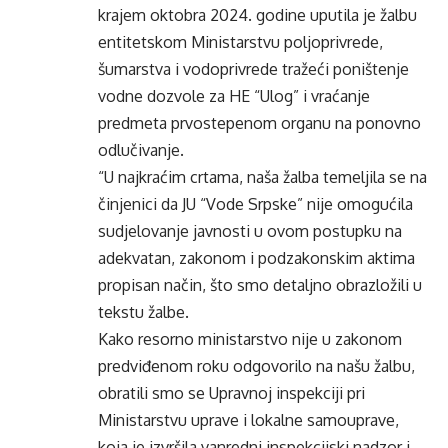
krajem oktobra 2024. godine uputila je žalbu
entitetskom Ministarstvu poljoprivrede,
šumarstva i vodoprivrede tražeći poništenje
vodne dozvole za HE “Ulog” i vraćanje
predmeta prvostepenom organu na ponovno
odlučivanje.
“U najkraćim crtama, naša žalba temeljila se na
činjenici da JU “Vode Srpske” nije omogućila
sudjelovanje javnosti u ovom postupku na
adekvatan, zakonom i podzakonskim aktima
propisan način, što smo detaljno obrazložili u
tekstu žalbe.
Kako resorno ministarstvo nije u zakonom
predviđenom roku odgovorilo na našu žalbu,
obratili smo se Upravnoj inspekciji pri
Ministarstvu uprave i lokalne samouprave,
koja je izvršila vanredni inspekcijski nadzor i