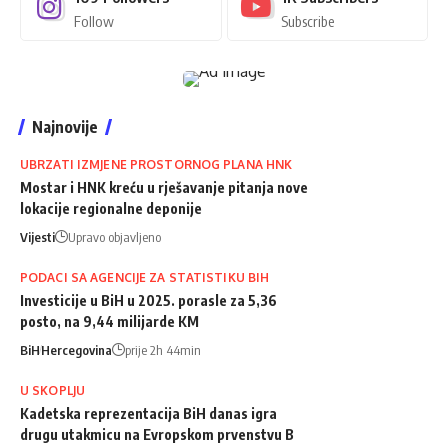
Follow
Subscribe
Najnovije
UBRZATI IZMJENE PROSTORNOG PLANA HNK
Mostar i HNK kreću u rješavanje pitanja nove
lokacije regionalne deponije
Vijesti
Upravo objavljeno
PODACI SA AGENCIJE ZA STATISTIKU BIH
Investicije u BiH u 2025. porasle za 5,36
posto, na 9,44 milijarde KM
BiH
Hercegovina
prije 2h 44min
U SKOPLJU
Kadetska reprezentacija BiH danas igra
drugu utakmicu na Evropskom prvenstvu B