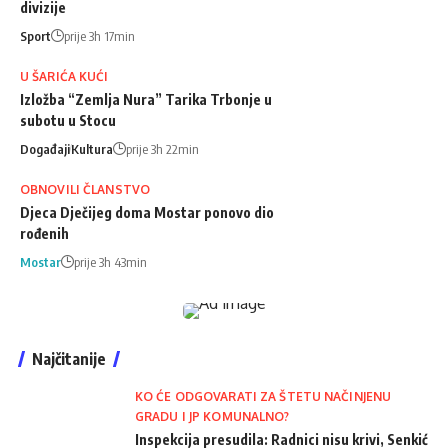
divizije
Sport
prije 3h 17min
U ŠARIĆA KUĆI
Izložba “Zemlja Nura” Tarika Trbonje u
subotu u Stocu
Događaji
Kultura
prije 3h 22min
OBNOVILI ČLANSTVO
Djeca Dječijeg doma Mostar ponovo dio
rođenih
Mostar
prije 3h 43min
Najčitanije
KO ĆE ODGOVARATI ZA ŠTETU NAČINJENU
GRADU I JP KOMUNALNO?
Inspekcija presudila: Radnici nisu krivi, Senkić