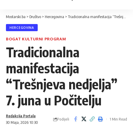
Mostarski.ba
>
Društvo
>
Hercegovina
>
Tradicionalna manifestacija “Trešnjeva nedjelja” 7. juna u Počitelju
HERCEGOVINA
BOGAT KULTURNI PROGRAM
Tradicionalna
manifestacija
“Trešnjeva nedjelja”
7. juna u Počitelju
Redakcija Portala
Podijeli
1 Min Read
30 Maja, 2026 10:30