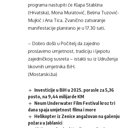
programa nastupiti će Klapa Stablina
(Hrvatska), Mona Muratović, Belma Tuzović-
Mujkić i Ana Tica. Zvanično zatvaranje
manifestacije planirano je u 17.30 sati.
– Dobro došli u Počitelj da zajedno
proslavimo umjetnost, tradiciju i ljepotu
zajedničkog susreta – istakli su iz Udruženja
likovnih umjetnika BiH.
(Mostarski.ba)
Investicije u BiH u 2025. porasle za 5,36
posto, na 9,44 milijarde KM
Neum Underwater Film Festival kroz tri
dana spaja umjetnost filma i more
Helikopter iz Zenice angažovan na gašenju
požara u Jablanici