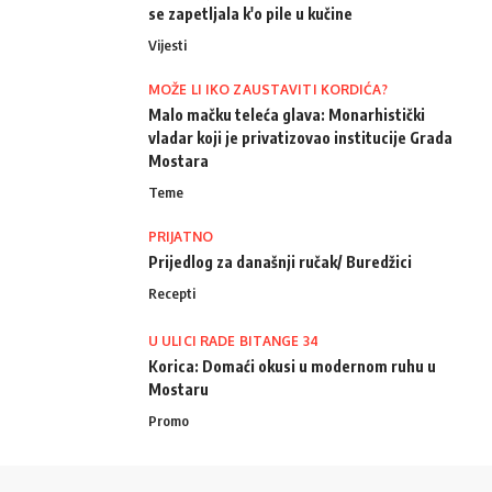
se zapetljala k'o pile u kučine
Vijesti
MOŽE LI IKO ZAUSTAVITI KORDIĆA?
Malo mačku teleća glava: Monarhistički
vladar koji je privatizovao institucije Grada
Mostara
Teme
PRIJATNO
Prijedlog za današnji ručak/ Buredžici
Recepti
U ULICI RADE BITANGE 34
Korica: Domaći okusi u modernom ruhu u
Mostaru
Promo