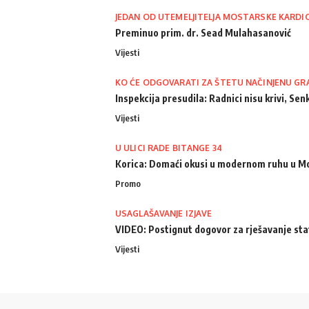
JEDAN OD UTEMELJITELJA MOSTARSKE KARDI
Preminuo prim. dr. Sead Mulahasanović
Vijesti
KO ĆE ODGOVARATI ZA ŠTETU NAČINJENU GR
Inspekcija presudila: Radnici nisu krivi, Senk
Vijesti
U ULICI RADE BITANGE 34
Korica: Domaći okusi u modernom ruhu u M
Promo
USAGLAŠAVANJE IZJAVE
VIDEO: Postignut dogovor za rješavanje st
Vijesti