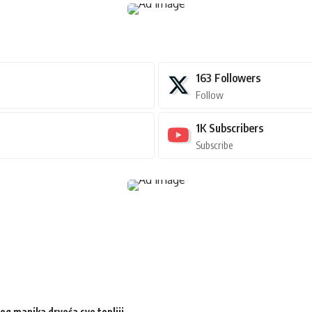
163
Followers
Follow
1K
Subscribers
Subscribe
og manjka drveća sve topliji