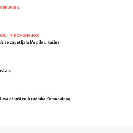
OHIRURGIJE
ADU I JP KOMUNALNO?
ić se zapetljala k'o pile u kučine
ostaru
atusa otpuštenih radnika Komunalnog