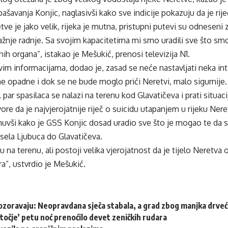
ašavanja Konjic, naglasivši kako sve indicije pokazuju da je ri
ve je jako velik, rijeka je mutna, pristupni putevi su odneseni
žnje radnje. Sa svojim kapacitetima mi smo uradili sve što sm
ih organa”, istakao je Mešukić, prenosi televizija N1.
im informacijama, dodao je, zasad se neće nastavljati neka int
ne opadne i dok se ne bude moglo prići Neretvi, malo sigurnije.
par spasilaca se nalazi na terenu kod Glavatičeva i prati situaci
vore da je najvjerojatnije riječ o suicidu utapanjem u rijeku Nere
ši kako je GSS Konjic dosad uradio sve što je mogao te da su j
sela Ljubuca do Glavatičeva.
u na terenu, ali postoji velika vjerojatnost da je tijelo Neretva
ra”, ustvrdio je Mešukić.
ozoravaju: Neopravdana sječa stabala, a grad zbog manjka drveća
točje’ petu noć prenoćilo devet zeničkih rudara