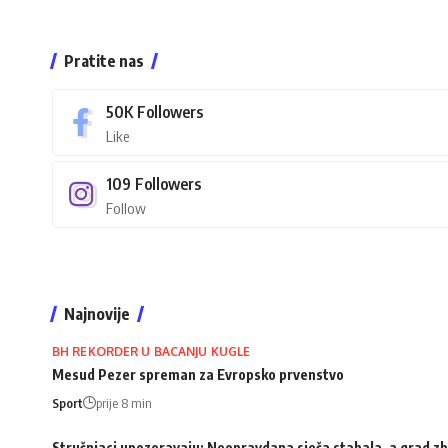
Pratite nas
50K
Followers
Like
109
Followers
Follow
Najnovije
BH REKORDER U BACANJU KUGLE
Mesud Pezer spreman za Evropsko prvenstvo
Sport
prije 8 min
Stručnjaci upozoravaju: Neopravdana sječa stabala, a grad zb