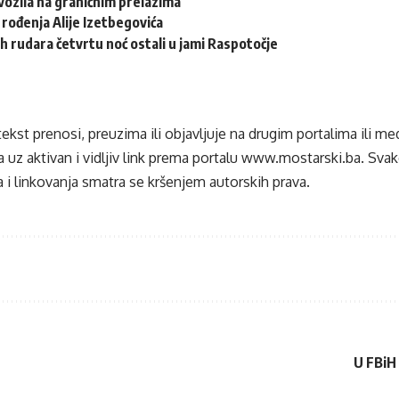
ozila na graničnim prelazima
 rođenja Alije Izetbegovića
h rudara četvrtu noć ostali u jami Raspotočje
tekst prenosi, preuzima ili objavljuje na drugim portalima ili m
 uz aktivan i vidljiv link prema portalu
www.mostarski.ba
. Sva
 i linkovanja smatra se kršenjem autorskih prava.
U FBiH