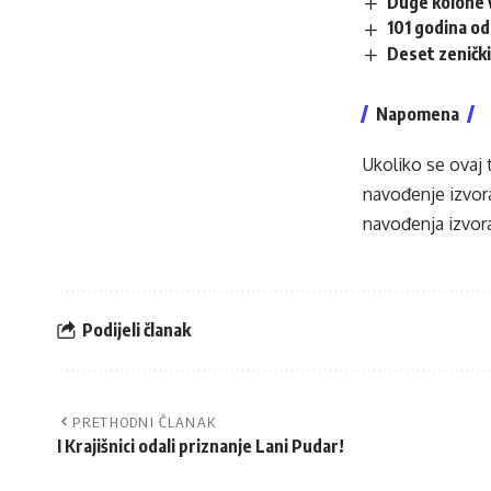
Duge kolone v
101 godina od
Deset zenički
Napomena
Ukoliko se ovaj 
navođenje izvora
navođenja izvora
Podijeli članak
PRETHODNI ČLANAK
I Krajišnici odali priznanje Lani Pudar!