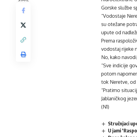
Gorske službe sp
“Vodostaje Neret
su otežane potra
upute od nadležn
Prema raspoloživ
vodostaj rijeke 
No, kako navodi, 
“Sve indicije go
potom napomenuv
tok Neretve, od 
“Pratimo situacij
Jablaničkog jeze
(N1)
Stručnjaci up
U jami ‘Raspo