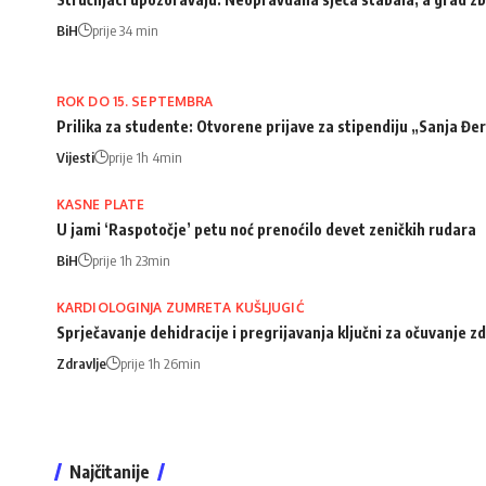
BiH
prije 34 min
ROK DO 15. SEPTEMBRA
Prilika za studente: Otvorene prijave za stipendiju „Sanja Đ
Vijesti
prije 1h 4min
KASNE PLATE
U jami ‘Raspotočje’ petu noć prenoćilo devet zeničkih rudara
BiH
prije 1h 23min
KARDIOLOGINJA ZUMRETA KUŠLJUGIĆ
Sprječavanje dehidracije i pregrijavanja ključni za očuvanje z
Zdravlje
prije 1h 26min
Najčitanije