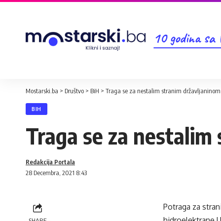
10 godina sa
Mostarski.ba
>
Društvo
>
BiH
>
Traga se za nestalim stranim državljaninom
BIH
Traga se za nestalim
Redakcija Portala
28 Decembra, 2021 8:43
Potraga za stran
hidroelektrane U
SHARE