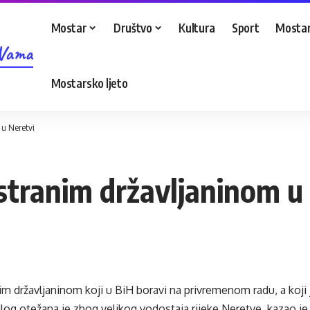
Mostar
Društvo
Kultura
Sport
Mostar
 Vama
Mostarsko ljeto
 u Neretvi
 stranim državljaninom u
im državljaninom koji u BiH boravi na privremenom radu, a koji 
log otežana je zbog velikog vodostaja rijeke Neretve, kazao je