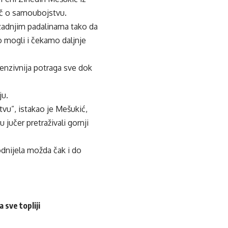
ječ o samoubojstvu.
 zadnjim padalinama tako da
o mogli i čekamo daljnje
enzivnija potraga sve dok
ju.
tvu”, istakao je Mešukić,
učer pretraživali gornji
 odnijela možda čak i do
 sve topliji