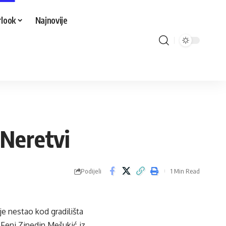
look
Najnovije
 Neretvi
Podijeli
1 Min Read
je nestao kod gradilišta
 Feni Zinedin Mešukić iz