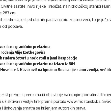
Civilne zaštite, nivo rijeke Trebižat, na hidrološkoj stanici Humac
je 283 cm.
ih sedmica, usljed obilnih padavina bio znatno veći, to je još uv
 od poplava.
ozila na graničnim prelazima
 rođenja Alije Izetbegovića
h rudara četvrtu noć ostali u jami Raspotočje
ozila na graničnim prelazim na izlazu iz BiH
Husein-ef. Kavazović na Igmanu: Bosna nije samo zemlja, već idej
tekst prenosi, preuzima ili objavljuje na drugim portalima ili m
 uz aktivan i vidljiv link prema portalu
www.mostarski.ba
. Sva
 i linkovanja smatra se kršenjem autorskih prava.