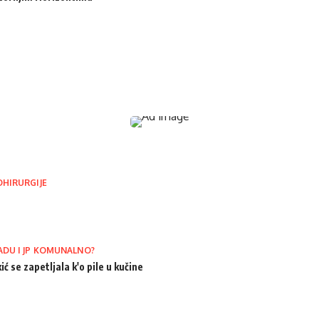
OHIRURGIJE
ADU I JP KOMUNALNO?
ić se zapetljala k'o pile u kučine