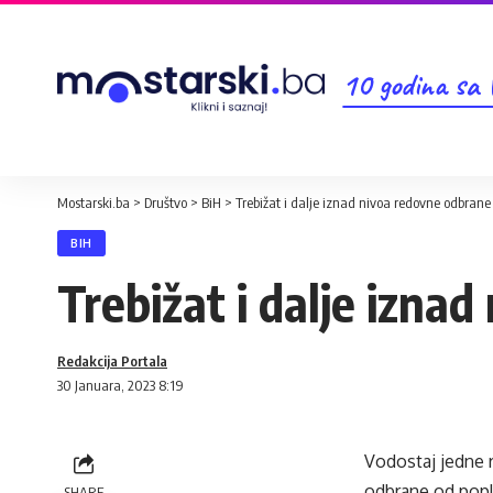
10 godina sa
Mostarski.ba
>
Društvo
>
BiH
>
Trebižat i dalje iznad nivoa redovne odbrane
BIH
Trebižat i dalje izna
Redakcija Portala
30 Januara, 2023 8:19
Vodostaj jedne 
odbrane od popla
SHARE