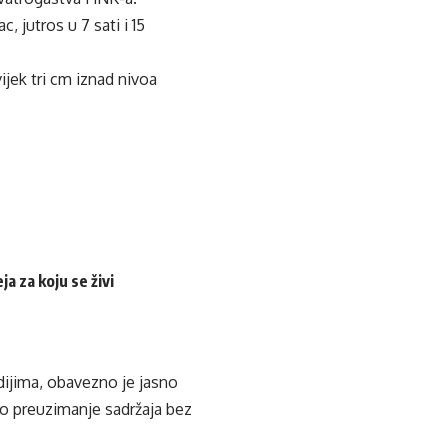
, jutros u 7 sati i 15
ijek tri cm iznad nivoa
a za koju se živi
edijima, obavezno je jasno
ko preuzimanje sadržaja bez