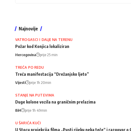
Najnovije
VATROGASCI I DALJE NA TERENU
Požar kod Konjica lokaliziran
Hercegovina
prije 25 min
TREĆA PO REDU
Treća manifestacija “Drežanjsko ljeto”
Vijesti
prije 1h 20min
STANJE NA PUTEVIMA
Duge kolone vozila na graničnim prelazima
BiH
prije 1h 49min
U ŠARIĆA KUĆI
U Stocu projekcija filma „Pusti rijeku neka teče“ i razgovor 