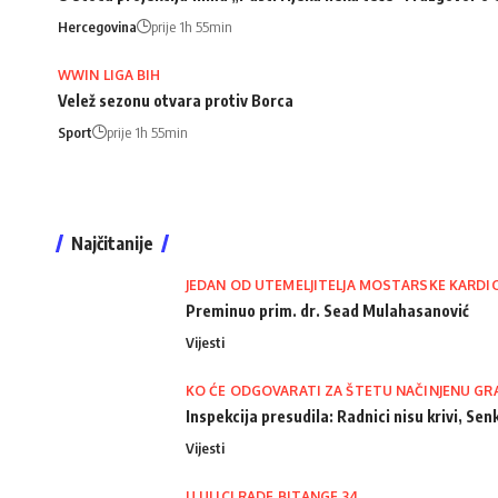
Hercegovina
prije 1h 55min
WWIN LIGA BIH
Velež sezonu otvara protiv Borca
Sport
prije 1h 55min
Najčitanije
JEDAN OD UTEMELJITELJA MOSTARSKE KARDI
Preminuo prim. dr. Sead Mulahasanović
Vijesti
KO ĆE ODGOVARATI ZA ŠTETU NAČINJENU GR
Inspekcija presudila: Radnici nisu krivi, Senk
Vijesti
U ULICI RADE BITANGE 34