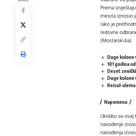
Prema izvještaju 
minuta iznosio 
Iako je prethodn
redovne odbrane
(Mostarski.ba)
Duge kolone v
101 godina od
Deset zenički
Duge kolone v
Reisul-ulema 
Napomena
Ukoliko se ovaj 
navođenje izvora
navođenja izvora