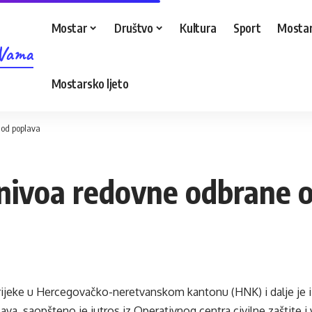
Mostar
Društvo
Kultura
Sport
Mostar
 Vama
Mostarsko ljeto
 od poplava
d nivoa redovne odbrane 
rijeke u Hercegovačko-neretvanskom kantonu (HNK) i dalje je 
va, saopšteno je jutros iz Operativnog centra civilne zaštite 