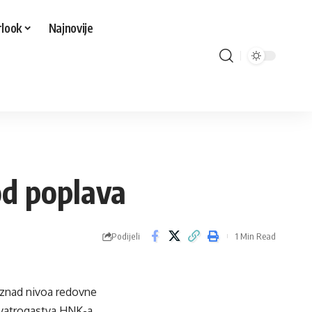
look
Najnovije
od poplava
Podijeli
1 Min Read
iznad nivoa redovne
i vatrogastva HNK-a.