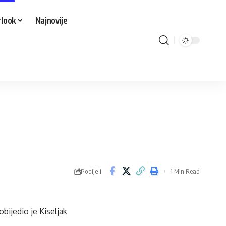
look
Najnovije
Podijeli
1 Min Read
bijedio je Kiseljak