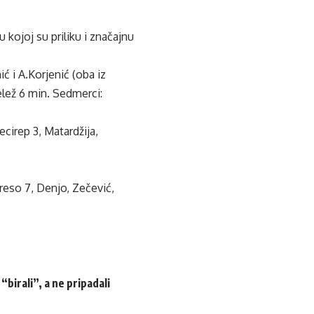
 kojoj su priliku i značajnu
ć i A.Korjenić (oba iz
Velež 6 min. Sedmerci:
Pecirep 3, Matardžija,
Kreso 7, Denjo, Zečević,
birali”, a ne pripadali