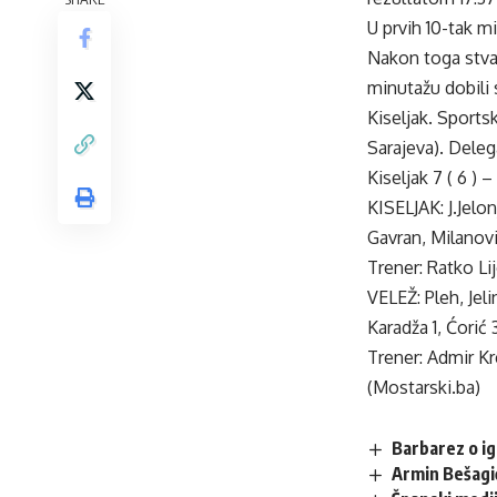
U prvih 10-tak mi
Nakon toga stvar
minutažu dobili 
Kiseljak. Sports
Sarajeva). Deleg
Kiseljak 7 ( 6 ) – 
KISELJAK: J.Jelon
Gavran, Milanovi
Trener: Ratko Li
VELEŽ: Pleh, Jeli
Karadža 1, Ćorić
Trener: Admir K
(Mostarski.ba)
Barbarez o ig
Armin Bešagi