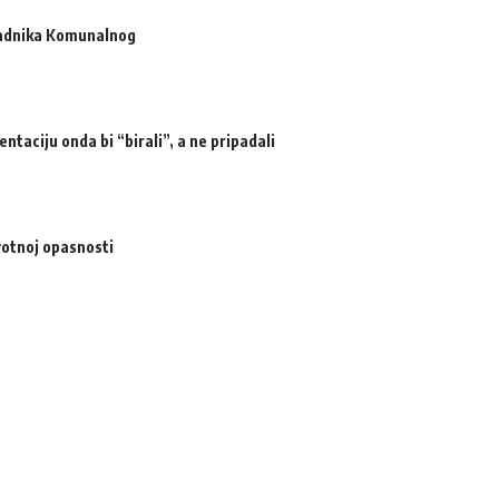
radnika Komunalnog
ntaciju onda bi “birali”, a ne pripadali
votnoj opasnosti