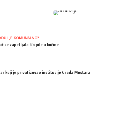
ADU I JP KOMUNALNO?
ić se zapetljala k'o pile u kučine
ar koji je privatizovao institucije Grada Mostara