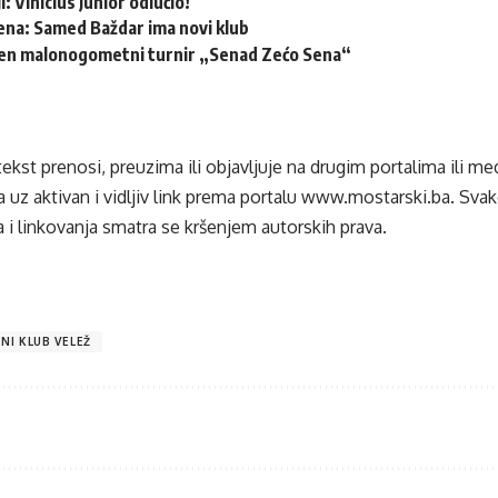
: Vinicius Junior odlučio!
ena: Samed Baždar ima novi klub
šen malonogometni turnir „Senad Zećo Sena“
tekst prenosi, preuzima ili objavljuje na drugim portalima ili m
 uz aktivan i vidljiv link prema portalu
www.mostarski.ba
. Sva
 i linkovanja smatra se kršenjem autorskih prava.
I KLUB VELEŽ