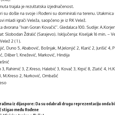
nuta trajala je rezultatska izjednačenost.
i su došle na svoje i Rođeni su dominirali na terenu. Utakmica u
svi mladi igrači Veleža, saopćeno je iz RK Velež.
ka dvorana “Ivan Goran Kovačić”. Gledalaca 100. Sudije: A.Korjeni
at: Slobodan Ždralić (Sarajevo). Isključenja: Kiseljak 16 min. – 
Velež 2 ( 1 ).
jić, Duno 5, Ababović, Bošnjak, M.Jelonjić 2, Klarić 2, Jurišić 4, 
ć, Dilber 1, Knežević, Marković, Hindija
ješnić
n 3, Rahimić 3, Z.Kreso, Halebić 3, Kovač 3, Krpić 8, Zlatić 4, H.
 3, M.Kreso 2, Nurković, Ombašić
reso
račima iz dijaspore: Da su odabrali drugu reprezentaciju onda bi “
ć stigao među Rođene