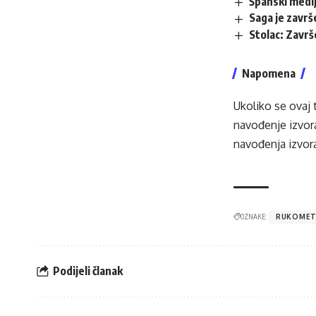
Španski mediji
Saga je završ
Stolac: Zavr
Napomena
Ukoliko se ovaj 
navođenje izvora
navođenja izvora
OZNAKE:
RUKOMETN
Podijeli članak