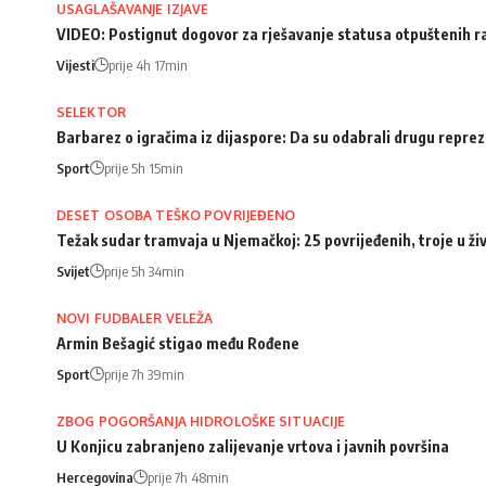
USAGLAŠAVANJE IZJAVE
VIDEO: Postignut dogovor za rješavanje statusa otpuštenih 
Vijesti
prije 4h 17min
SELEKTOR
Barbarez o igračima iz dijaspore: Da su odabrali drugu repreze
Sport
prije 5h 15min
DESET OSOBA TEŠKO POVRIJEĐENO
Težak sudar tramvaja u Njemačkoj: 25 povrijeđenih, troje u ži
Svijet
prije 5h 34min
NOVI FUDBALER VELEŽA
Armin Bešagić stigao među Rođene
Sport
prije 7h 39min
ZBOG POGORŠANJA HIDROLOŠKE SITUACIJE
U Konjicu zabranjeno zalijevanje vrtova i javnih površina
Hercegovina
prije 7h 48min