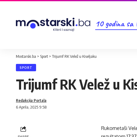
10 godina sa
Mostarski.ba
>
Sport
>
Trijumf RK Velež u Kiseljaku
SPORT
Trijumf RK Velež u Ki
Redakcija Portala
6 Aprila, 2025 9:58
Rukometaši Velež
rezultatom 17:37 (
SHARE