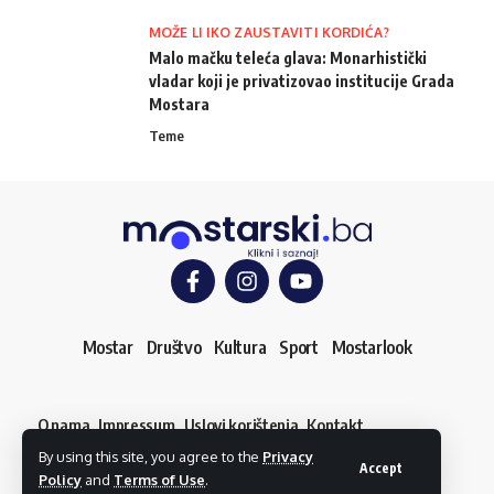
MOŽE LI IKO ZAUSTAVITI KORDIĆA?
Malo mačku teleća glava: Monarhistički
vladar koji je privatizovao institucije Grada
Mostara
Teme
Mostar
Društvo
Kultura
Sport
Mostarlook
O nama
Impressum
Uslovi korištenja
Kontakt
Dojavi vijest
By using this site, you agree to the
Privacy
© mostarski.ba. Sva prava pridržana
Accept
Policy
and
Terms of Use
.