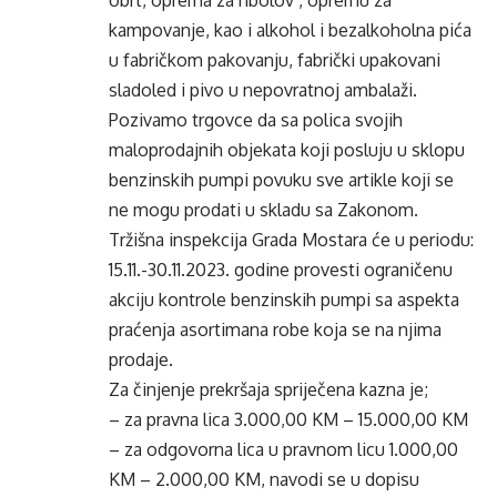
obrt, oprema za ribolov , opremu za
kampovanje, kao i alkohol i bezalkoholna pića
u fabričkom pakovanju, fabrički upakovani
sladoled i pivo u nepovratnoj ambalaži.
Pozivamo trgovce da sa polica svojih
maloprodajnih objekata koji posluju u sklopu
benzinskih pumpi povuku sve artikle koji se
ne mogu prodati u skladu sa Zakonom.
Tržišna inspekcija Grada Mostara će u periodu:
15.11.-30.11.2023. godine provesti ograničenu
akciju kontrole benzinskih pumpi sa aspekta
praćenja asortimana robe koja se na njima
prodaje.
Za činjenje prekršaja spriječena kazna je;
– za pravna lica 3.000,00 KM – 15.000,00 KM
– za odgovorna lica u pravnom licu 1.000,00
KM – 2.000,00 KM, navodi se u dopisu