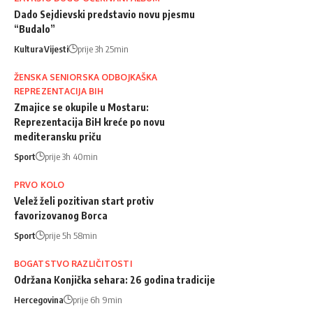
Dado Sejdievski predstavio novu pjesmu
“Budalo”
Kultura
Vijesti
prije 3h 25min
ŽENSKA SENIORSKA ODBOJKAŠKA
REPREZENTACIJA BIH
Zmajice se okupile u Mostaru:
Reprezentacija BiH kreće po novu
mediteransku priču
Sport
prije 3h 40min
PRVO KOLO
Velež želi pozitivan start protiv
favorizovanog Borca
Sport
prije 5h 58min
BOGATSTVO RAZLIČITOSTI
Održana Konjička sehara: 26 godina tradicije
Hercegovina
prije 6h 9min