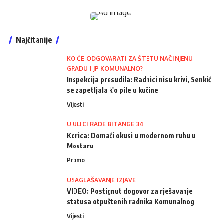
Najčitanije
KO ĆE ODGOVARATI ZA ŠTETU NAČINJENU
GRADU I JP KOMUNALNO?
Inspekcija presudila: Radnici nisu krivi, Senkić
se zapetljala k'o pile u kučine
Vijesti
U ULICI RADE BITANGE 34
Korica: Domaći okusi u modernom ruhu u
Mostaru
Promo
USAGLAŠAVANJE IZJAVE
VIDEO: Postignut dogovor za rješavanje
statusa otpuštenih radnika Komunalnog
Vijesti