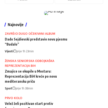
Najnovije
ZAVRŠIO DUGO OČEKIVANI ALBUM
Dado Sejdievski predstavio novu pjesmu
“Budalo”
Vijesti
prije 1h 23min
ŽENSKA SENIORSKA ODBOJKAŠKA
REPREZENTACIJA BIH
Zmajice se okupile u Mostaru:
Reprezentacija BiH kreće po novu
mediteransku priču
Sport
prije 1h 38min
PRVO KOLO
Velež želi pozitivan start protiv