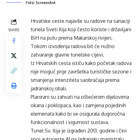
Foto: Screenshot
Hrvatske ceste najavile su radove na sanaciji
tunela Sveti Ilija koji često koriste i državljani
SHARE
BiH na putu prema Makarskoj rivijeri.
Tokom izvođenja radova bit će nužno
zatvaranje glavne tunelske cijevi.
Iz Hrvatskih cesta ističu kako početak radova
nije moguć prije završetka turističke sezone i
smanjenja intenziteta saobraćaja prema
jadranskoj obali.
Planirani su zahvati na oštećenim dijelovima
okana i poklopaca, kao i zamjena pojedinih
elemenata kako bi se osigurala dugoročna
funkcionalnost i sigurnost sustava.
Tunel Sv. Ilija je izgrađen 2013. godine i čini
spoj autoceste A1 na Jadransku magistralu.