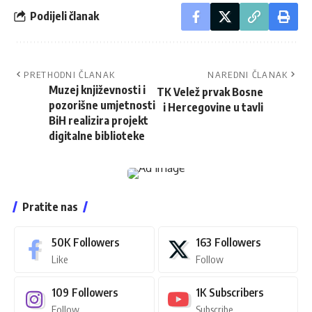
Podijeli članak
PRETHODNI ČLANAK
NAREDNI ČLANAK
Muzej književnosti i
TK Velež prvak Bosne
pozorišne umjetnosti
i Hercegovine u tavli
BiH realizira projekt
digitalne biblioteke
Pratite nas
50K
Followers
163
Followers
Like
Follow
109
Followers
1K
Subscribers
Follow
Subscribe