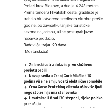
Prolazi kroz Biokovo, a dug je 4.248 metara.
Prema tenderu Hrvatskih cesta, gradilište je
trebalo biti otvoreno sredinom oktobra prošle
godine, po završetku lanjske turističke
sezone na Jadranu, ali se postupak javne
nabavke produžio.
Radovi će trajati 90 dana.
(Mostarski.ba)
Zelenski sutra dolazi u prvu službenu
posjetu Srbiji
Nova pravila u Crnoj Gori: Mlađi od 16
godina više ne smiju voziti električne romobile
Crna Gora: Proteklog vikenda ušlo više ljudi
nego što zemlja ima stanovnika
Hrvatska: U 8 sati 30 stepeni, rijeke polako
presušuju