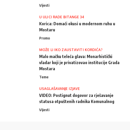
Vijesti
U ULICI RADE BITANGE 34
Korica: Domaći okusi u modernom ruhu u
Mostaru
Promo
MOŽE LI IKO ZAUSTAVITI KORDIĆA?
Malo mačku teleća glava: Monarhistički
vladar koji je privatizovao institucije Grada
Mostara
Teme
USAGLAŠAVANJE IZJAVE
VIDEO: Postignut dogovor za rješavanje
statusa otpuštenih radnika Komunalnog
Vijesti