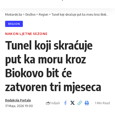
Mostarski.ba
>
Društvo
>
Region
>
Tunel koji skraćuje put ka moru kroz Biokovo bit će zatvoren tri mjeseca
REGION
NAKON LJETNE SEZONE
Tunel koji skraćuje
put ka moru kroz
Biokovo bit će
zatvoren tri mjeseca
Redakcija Portala
Podijeli
1 Min Read
17 Maja, 2026 19:00