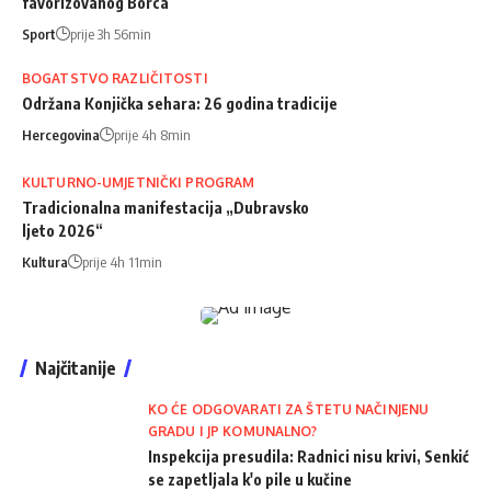
favorizovanog Borca
Sport
prije 3h 56min
BOGATSTVO RAZLIČITOSTI
Održana Konjička sehara: 26 godina tradicije
Hercegovina
prije 4h 8min
KULTURNO-UMJETNIČKI PROGRAM
Tradicionalna manifestacija „Dubravsko
ljeto 2026“
Kultura
prije 4h 11min
Najčitanije
KO ĆE ODGOVARATI ZA ŠTETU NAČINJENU
GRADU I JP KOMUNALNO?
Inspekcija presudila: Radnici nisu krivi, Senkić
se zapetljala k'o pile u kučine