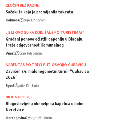
ZLOČIN BEZ KAZNE
Sačekuša koja je promijenila tok rata
Kolumne
prije 13h 55min
„JE LI OVO SLIKA KOJU ŠALJEMO TURISTIMA?“
Građani ponovo očistili deponiju u Blagaju,
traže odgovornost Komunalnog
Vijesti
prije 14h 53min
NARENTAS PO TREĆI PUT OSVOJIO GUBAVICU
Završen 24. malonogometni turnir “Gubavica
2026”
Sport
prije 15h 1min
BILIĆA GROBLJE
Blagoslovljena obnovljena kapelica u dolini
Neretvice
Hercegovina
prije 16h 37min