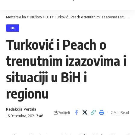
Mostarski.ba
>
Društvo
>
BiH
>
Turković i Peach o trenutnim izazovima i situaciji u BiH i regionu
BIH
Turković i Peach o
trenutnim izazovima i
situaciji u BiH i
regionu
Redakcija Portala
Podijeli
2 Min Read
16 Decembra, 2021 7:46