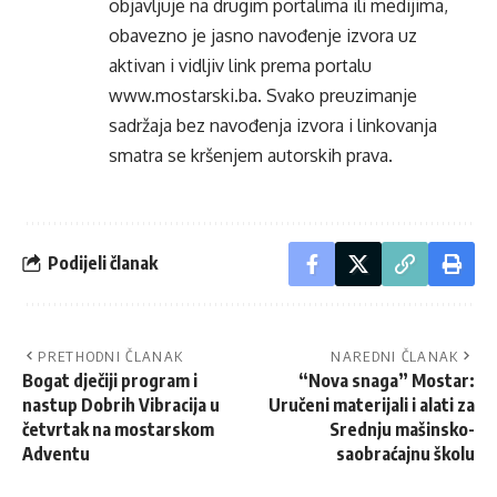
objavljuje na drugim portalima ili medijima,
obavezno je jasno navođenje izvora uz
aktivan i vidljiv link prema portalu
www.mostarski.ba
. Svako preuzimanje
sadržaja bez navođenja izvora i linkovanja
smatra se kršenjem autorskih prava.
Podijeli članak
PRETHODNI ČLANAK
NAREDNI ČLANAK
Bogat dječiji program i
“Nova snaga” Mostar:
nastup Dobrih Vibracija u
Uručeni materijali i alati za
četvrtak na mostarskom
Srednju mašinsko-
Adventu
saobraćajnu školu