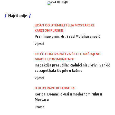
Najčitanije
JEDAN OD UTEMELJITELJA MOSTARSKE
KARDIOHIRURGIJE
Preminuo prim. dr. Sead Mulahasanović
Vijesti
KO ĆE ODGOVARATI ZA ŠTETU NAČINJENU
GRADU I JP KOMUNALNO?
Inspekcija presudila: Radnici nisu krivi, Senkić
se zapetljala k'o pile u kučine
Vijesti
U ULICI RADE BITANGE 34
Korica: Domaći okusi u modernom ruhu u
Mostaru
Promo