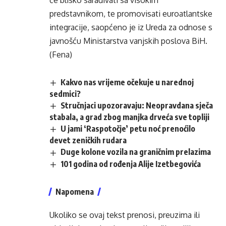
će blisko sarađivati sa visokim
predstavnikom, te promovisati euroatlantske
integracije, saopćeno je iz Ureda za odnose s
javnošću Ministarstva vanjskih poslova BiH.
(Fena)
Kakvo nas vrijeme očekuje u narednoj
sedmici?
Stručnjaci upozoravaju: Neopravdana sječa
stabala, a grad zbog manjka drveća sve topliji
U jami ‘Raspotočje’ petu noć prenoćilo
devet zeničkih rudara
Duge kolone vozila na graničnim prelazima
101 godina od rođenja Alije Izetbegovića
Napomena
Ukoliko se ovaj tekst prenosi, preuzima ili