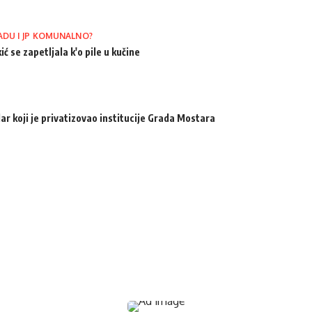
ADU I JP KOMUNALNO?
ić se zapetljala k'o pile u kučine
ar koji je privatizovao institucije Grada Mostara