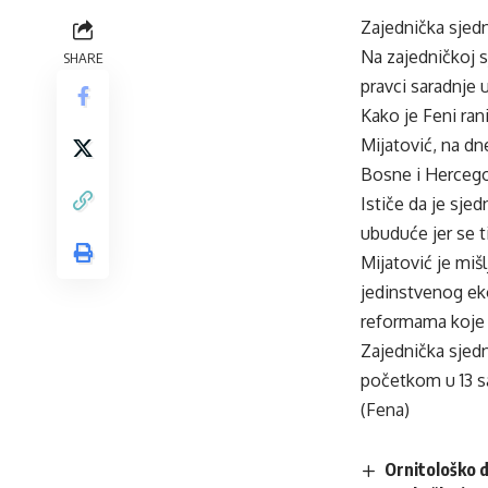
Zajednička sjedn
Na zajedničkoj s
SHARE
pravci saradnje
Kako je Feni ran
Mijatović, na dn
Bosne i Hercego
Ističe da je sjed
ubuduće jer se t
Mijatović je mišl
jedinstvenog ek
reformama koje 
Zajednička sjedn
početkom u 13 sat
(Fena)
Ornitološko d