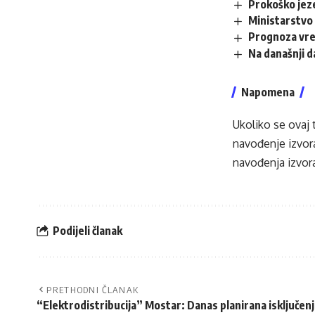
Prokoško jez
Ministarstvo 
Prognoza vr
Na današnji 
Napomena
Ukoliko se ovaj 
navođenje izvora
navođenja izvora
Podijeli članak
PRETHODNI ČLANAK
“Elektrodistribucija” Mostar: Danas planirana isključenj