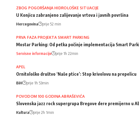
ZBOG POGORŠANJA HIDROLOŠKE SITUACIJE
U Konjicu zabranjeno zalijevanje vrtova i javnih površina
Hercegovina
prije 52 min
PRVA FAZA PROJEKTA SMART PARKING
Mostar Parking: Od petka počinje implementacija Smart Park
Servisne informacije
prije 1h 22min
APEL
Ornitološko društvo ‘Naše ptice’: Stop krivolovu na prepelicu
BiH
prije 1h 53min
POVODOM 100 GODINA ABRAŠEVIĆA
Slovenska jazz rock supergrupa Bregove dere premijerno u A
Kultura
prije 2h 1min