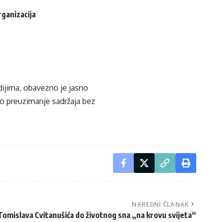
rganizacija
edijima, obavezno je jasno
ko preuzimanje sadržaja bez
NAREDNI ČLANAK
omislava Cvitanušića do životnog sna „na krovu svijeta“