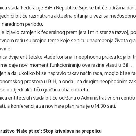
ica vlada Federacije BiH i Republike Srpske bit će održana dana
jednici bit će razmatrana aktuelna pitanja u vezi sa međusobn
 u narednom periodu.
ije izjavio zamjenik federalnog premijera i ministar za razvoj, p
evnom redu su brojne teme koje se tiču unapređenja života građ
vine.
nica dvije entitetske vlade korisna i neophodna praksa koja bi tr
ime daje novi moment funkcioniranju ove razine vlasti u BiH.
jenja da, ukoliko bi se napravio takav način rada, moglo bi se ra
onomskog prostora u BiH, a onda i na drugim neophodnim zak
se podjednako tiču građana oba entiteta.
ica entitetskih vlada bit će održana u Administrativnom centru
i, a konferencija za novinare planirana je u 14.30 sati.
ruštvo ‘Naše ptice’: Stop krivolovu na prepelicu