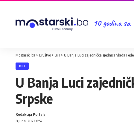
10 godina sa
Mostarski.ba
>
Društvo
>
BiH
>
U Banja Luci zajednička sjednica vlada Feder
BIH
U Banja Luci zajednič
Srpske
Redakcija Portala
8 Juna, 2023 6:52