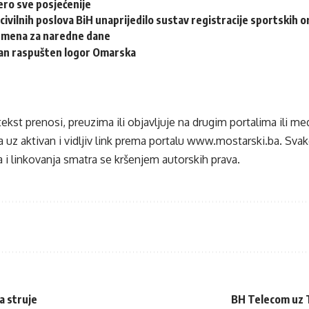
ero sve posjećenije
civilnih poslova BiH unaprijedilo sustav registracije sportskih o
emena za naredne dane
dan raspušten logor Omarska
tekst prenosi, preuzima ili objavljuje na drugim portalima ili m
 uz aktivan i vidljiv link prema portalu
www.mostarski.ba
. Sva
 i linkovanja smatra se kršenjem autorskih prava.
a struje
BH Telecom uz T