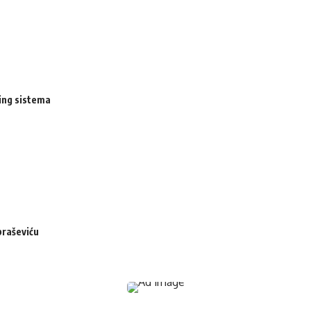
ing sistema
braševiću