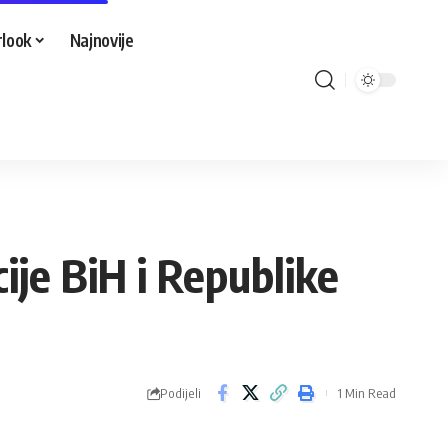
look
Najnovije
ije BiH i Republike
Podijeli
1 Min Read