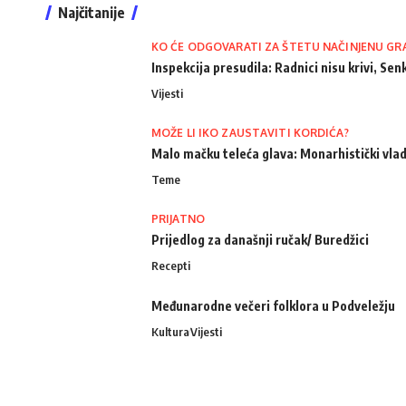
Najčitanije
KO ĆE ODGOVARATI ZA ŠTETU NAČINJENU GR
Inspekcija presudila: Radnici nisu krivi, Senk
Vijesti
MOŽE LI IKO ZAUSTAVITI KORDIĆA?
Malo mačku teleća glava: Monarhistički vlad
Teme
PRIJATNO
Prijedlog za današnji ručak/ Buredžici
Recepti
Međunarodne večeri folklora u Podveležju
Kultura
Vijesti