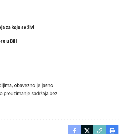
a za koju se živi
ore u BiH
edijima, obavezno je jasno
ko preuzimanje sadržaja bez