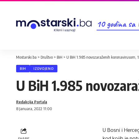
10 godina sa
Mostarski.ba
>
Društvo
>
BiH
>
U BiH 1.985 novozaraženih koronavirusom, 1
BIH
IZDVOJENO
U BiH 1.985 novozara
Redakcija Portala
8 Januara, 2022 11:00
U Bosni i Herceg
kod kojih je potv
SHARE