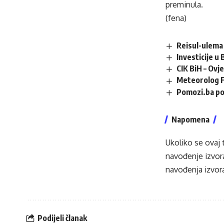
preminula.
(fena)
Reisul-ulema 
Investicije u
CIK BiH – Ovj
Meteorolog F
Pomozi.ba po
Napomena
Ukoliko se ovaj 
navođenje izvora
navođenja izvora
Podijeli članak