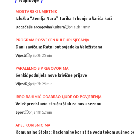
Najnovije
MOSTARSKI UMJETNIK
Izložba “Zemlja Nura” Tarika Trbonje u Šarića kući
Događaji
Hercegovina
Kultura
prije 2h 17min
PROGRAM POSVEĆEN KULTURI SJEĆANJA
Dani zavičaja: Ratni put svjedoka Veležistana
Vijesti
prije 2h 25min
PARALELNO S PREGOVORIMA
Senkić podnijela nove krivične prijave
Vijesti
prije 2h 29min
IBRO RAHIMIĆ ODABRAO LJUDE OD POVJERENJA
Velež predstavio stručni štab za novu sezonu
Sport
prije 11h 52min
APEL KORISNICIMA
Komunalno Stolac: Racionalno koristite vodu tokom sušnog p