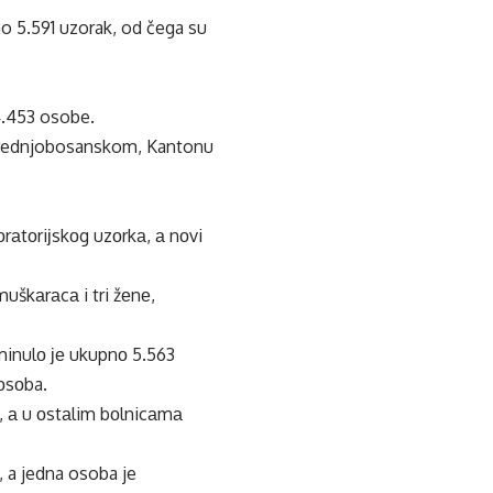
no 5.591 uzorak, od čega su
4.453 osobe.
u Srednjobosanskom, Kantonu
оrаtоriјskоg uzоrkа, а nоvi
muškаrаcа i tri žеnе,
minulо је ukupnо 5.563
оsоba.
, а u оstаlim bоlnicаmа
, a jedna osoba je