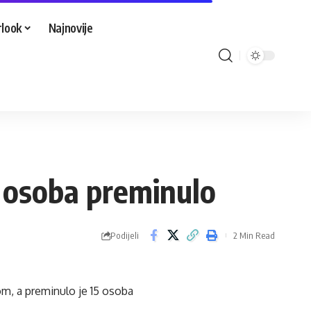
look
Najnovije
 osoba preminulo
Podijeli
2 Min Read
om, a preminulo je 15 osoba