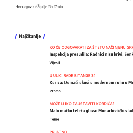
Hercegovina
prije 13h 17min
Najčitanije
KO ĆE ODGOVARATI ZA ŠTETU NAČINJENU GR
Inspekcija presudila: Radnici nisu krivi, Senk
Vijesti
U ULICI RADE BITANGE 34
Korica: Domaći okusi u modernom ruhu u M
Promo
MOŽE LI IKO ZAUSTAVITI KORDIĆA?
Malo mačku teleća glava: Monarhistički vlad
Teme
PRIJATNO