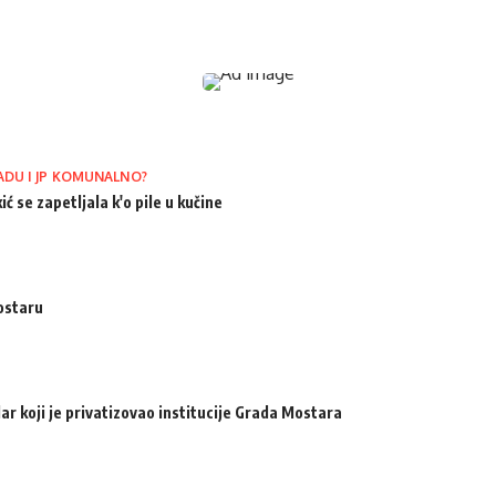
ADU I JP KOMUNALNO?
ić se zapetljala k'o pile u kučine
ostaru
ar koji je privatizovao institucije Grada Mostara