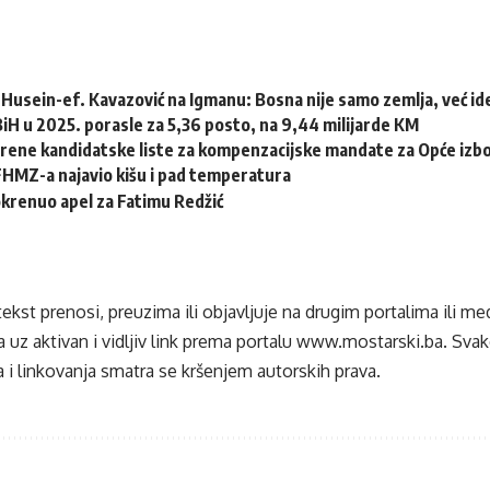
Husein-ef. Kavazović na Igmanu: Bosna nije samo zemlja, već idej
 BiH u 2025. porasle za 5,36 posto, na 9,44 milijarde KM
erene kandidatske liste za kompenzacijske mandate za Opće izb
HMZ-a najavio kišu i pad temperatura
krenuo apel za Fatimu Redžić
tekst prenosi, preuzima ili objavljuje na drugim portalima ili m
 uz aktivan i vidljiv link prema portalu
www.mostarski.ba
. Sva
 i linkovanja smatra se kršenjem autorskih prava.