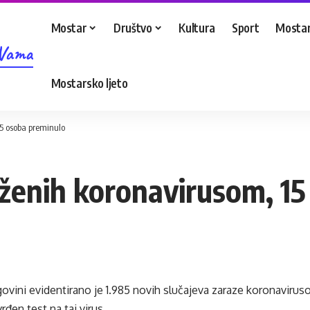
Mostar
Društvo
Kultura
Sport
Mostar
 Vama
Mostarsko ljeto
5 osoba preminulo
ženih koronavirusom, 15
ovini evidentirano je 1.985 novih slučajeva zaraze koronavirus
rđen test na taj virus.