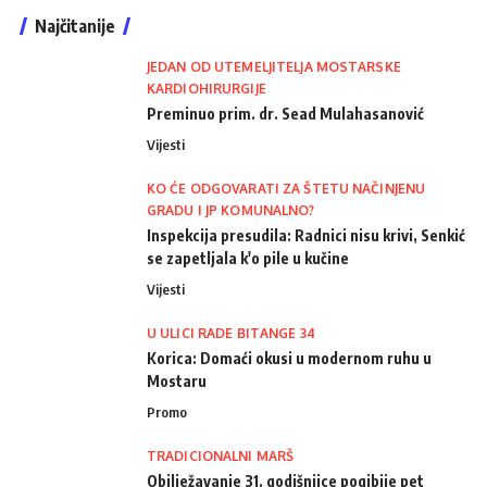
Najčitanije
JEDAN OD UTEMELJITELJA MOSTARSKE
KARDIOHIRURGIJE
Preminuo prim. dr. Sead Mulahasanović
Vijesti
KO ĆE ODGOVARATI ZA ŠTETU NAČINJENU
GRADU I JP KOMUNALNO?
Inspekcija presudila: Radnici nisu krivi, Senkić
se zapetljala k'o pile u kučine
Vijesti
U ULICI RADE BITANGE 34
Korica: Domaći okusi u modernom ruhu u
Mostaru
Promo
TRADICIONALNI MARŠ
Obilježavanje 31. godišnjice pogibije pet