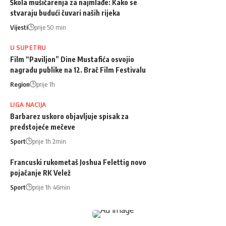
Škola mušičarenja za najmlađe: Kako se
stvaraju budući čuvari naših rijeka
Vijesti
prije 50 min
U SUPETRU
Film “Paviljon” Dine Mustafića osvojio
nagradu publike na 12. Brač Film Festivalu
Region
prije 1h
LIGA NACIJA
Barbarez uskoro objavljuje spisak za
predstojeće mečeve
Sport
prije 1h 2min
Francuski rukometaš Joshua Felettig novo
pojačanje RK Velež
Sport
prije 1h 46min