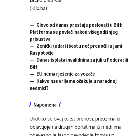
Brčko distrikta.
(Klix.ba)
Glovo od danas prestaje poslovati u BiH:
Platforma se povlači nakon višegodišnjeg
prisustva
Zenički rudari i šestu noć prenoćili u jami
Raspotočje
Danas isplata invalidnina za juli u Federaciji
BiH
EU nema rješenje za vozače
Kakvo nas vrijeme očekuje u narednoj
sedmici?
Napomena
Ukoliko se ovaj tekst prenosi, preuzima ili
objavljuje na drugim portalima ili medijima,
obavezno je jasno navođenje izvora uz