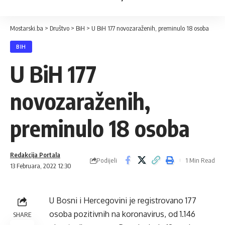
Mostarski.ba
>
Društvo
>
BiH
>
U BiH 177 novozaraženih, preminulo 18 osoba
BIH
U BiH 177
novozaraženih,
preminulo 18 osoba
Redakcija Portala
Podijeli
1 Min Read
13 Februara, 2022 12:30
U Bosni i Hercegovini je registrovano 177
osoba pozitivnih na koronavirus, od 1.146
SHARE